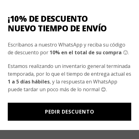
Conocenos
Nosotros
¡10% DE DESCUENTO
Fair Trade | Hecho En Chile
NUEVO TIEMPO DE ENVÍO
Inversionistas
Escríbanos a nuestro WhatsApp y reciba su código
Blog
de descuento por
10% en el total de su compra
🙂.
Estamos realizando un inventario general terminada
Newsletter signup
temporada, por lo que el tiempo de entrega actual es
Subscríbete a nuestro Newsletter y obtén ofertas exclusivas y
1 a 5 días hábiles
, y la respuesta en WhatsApp
novedades directamente en tu e-mail.
puede tardar un poco más de lo normal 😊.
PEDIR DESCUENTO