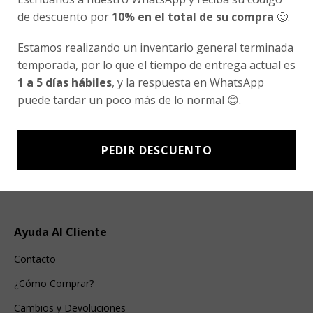
de descuento por
10% en el total de su compra
🙂.
Estamos realizando un inventario general terminada
Ventas Por Mayor
temporada, por lo que el tiempo de entrega actual es
1 a 5 días hábiles
, y la respuesta en WhatsApp
Uniforme Escolar Genéricos
puede tardar un poco más de lo normal 😊.
Uniforme Escolar Colegios
Uniforme Empresas
PEDIR DESCUENTO
Uniforme Clínico
Esenciales
Ayuda Al Cliente
Contacto
¿Cómo Comprar?
Cambios y Devoluciones