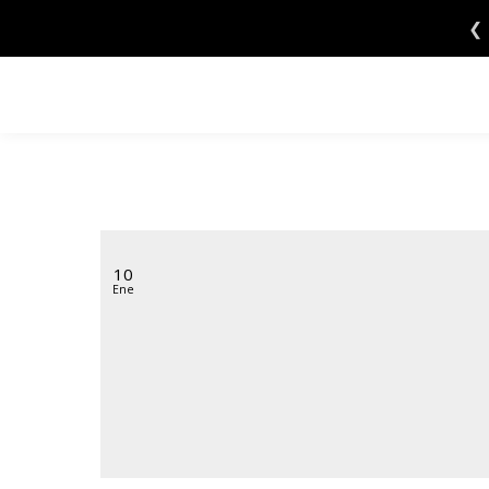
Saltar
❮
al
contenido
10
Ene