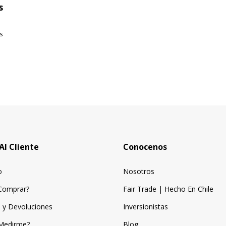
s
s
Al Cliente
Conocenos
o
Nosotros
Comprar?
Fair Trade | Hecho En Chile
 y Devoluciones
Inversionistas
Medirme?
Blog