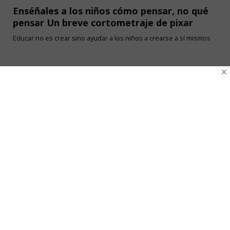
Enséñales a los niños cómo pensar, no qué
pensar Un breve cortometraje de pixar
Educar no es crear sino ayudar a los niños a crearse a sí mismos
×
Ventas Por Mayor
Uniforme Escolar Genéricos
Uniforme Escolar Colegios
Uniforme Empresas
Uniforme Clínico
Esenciales