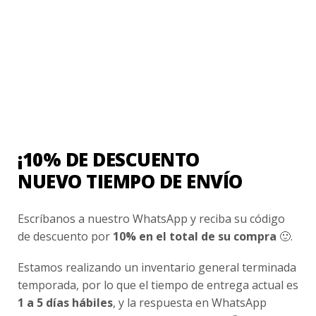
Ayuda Al Cliente
Contacto
¿Cómo Comprar?
Cambios y Devoluciones
¿Cómo Medirme?
¡10% DE DESCUENTO
NUEVO TIEMPO DE ENVÍO
Conocenos
Nosotros
Escríbanos a nuestro WhatsApp y reciba su código
de descuento por
10% en el total de su compra
🙂.
Fair Trade | Hecho En Chile
Inversionistas
Estamos realizando un inventario general terminada
temporada, por lo que el tiempo de entrega actual es
Blog
1 a 5 días hábiles
, y la respuesta en WhatsApp