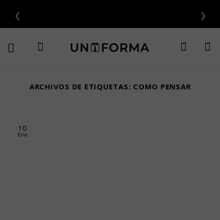
Saltar
❮
❯
ERÉS 💳
al
contenido
ARCHIVOS DE ETIQUETAS:
COMO PENSAR
10
Ene