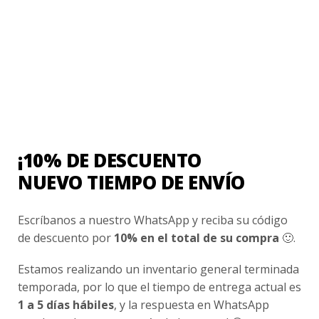
Ayuda Al Cliente
Contacto
¿Cómo Comprar?
Cambios y Devoluciones
¿Cómo Medirme?
¡10% DE DESCUENTO
NUEVO TIEMPO DE ENVÍO
Conocenos
Nosotros
Escríbanos a nuestro WhatsApp y reciba su código
de descuento por
10% en el total de su compra
🙂.
Fair Trade | Hecho En Chile
Inversionistas
Estamos realizando un inventario general terminada
temporada, por lo que el tiempo de entrega actual es
Blog
1 a 5 días hábiles
, y la respuesta en WhatsApp