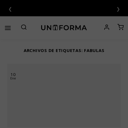
Saltar
❮
❯
N INTERÉS 💳
al
contenido
ARCHIVOS DE ETIQUETAS:
FABULAS
10
Ene