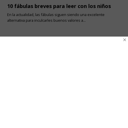
10 fábulas breves para leer con los niños
En la actualidad, las fábulas siguen siendo una excelente
alternativa para inculcarles buenos valores a...
×
Ventas Por Mayor
Uniforme Escolar Genéricos
Uniforme Escolar Colegios
Uniforme Empresas
Uniforme Clínico
Esenciales