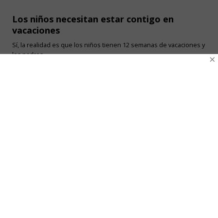
Los niños necesitan estar contigo en
vacaciones
Sí, la realidad es que los niños tienen 12 semanas de vacaciones y
los padres...
×
Ventas Por Mayor
Uniforme Escolar Genéricos
Uniforme Escolar Colegios
Uniforme Empresas
Uniforme Clínico