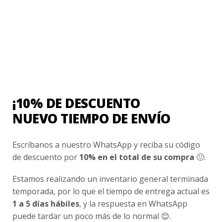
Esenciales
Ayuda Al Cliente
Contacto
¿Cómo Comprar?
¡10% DE DESCUENTO
Cambios y Devoluciones
NUEVO TIEMPO DE ENVÍO
¿Cómo Medirme?
Escríbanos a nuestro WhatsApp y reciba su código
Conocenos
de descuento por
10% en el total de su compra
🙂.
Nosotros
Estamos realizando un inventario general terminada
Fair Trade | Hecho En Chile
temporada, por lo que el tiempo de entrega actual es
1 a 5 días hábiles
, y la respuesta en WhatsApp
Inversionistas
puede tardar un poco más de lo normal 😊.
Blog