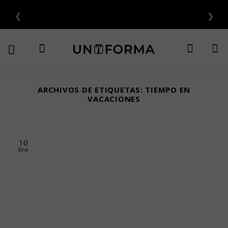
Saltar
❮
❯

al
contenido
ARCHIVOS DE ETIQUETAS:
TIEMPO EN
VACACIONES
10
Ene