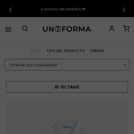
Saltar
❮
❯
al
6 CUOTAS SIN INTERÉS 💳
contenido
INICIO
/
TIPO DEL PRODUCTO
/
CAMISA
FILTRAR