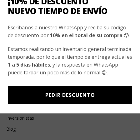
¡10% DE DESCUENTO
NUEVO TIEMPO DE ENVÍO
Ayuda Al Cliente
Escríbanos a nuestro WhatsApp y reciba su código
Contacto
de descuento por
10% en el total de su compra
🙂.
¿Cómo Comprar?
Estamos realizando un inventario general terminada
Cambios y Devoluciones
temporada, por lo que el tiempo de entrega actual es
1 a 5 días hábiles
, y la respuesta en WhatsApp
¿Cómo Medirme?
puede tardar un poco más de lo normal 😊.
Conocenos
PEDIR DESCUENTO
Nosotros
Fair Trade | Hecho En Chile
Inversionistas
Blog