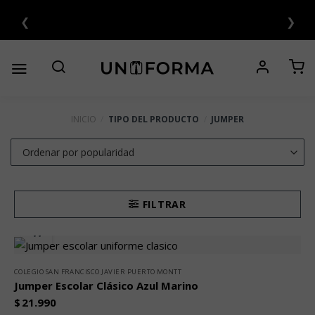
Saltar
❮
❯
al
contenido
INICIO
/
TIPO DEL PRODUCTO
/
JUMPER
FILTRAR
COLEGIO SAN FRANCISCO JAVIER PUERTO MONTT
Jumper Escolar Clásico Azul Marino
$
21.990