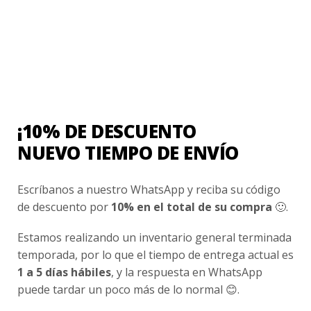
Contacto
¿Cómo Comprar?
Cambios y Devoluciones
¿Cómo Medirme?
¡10% DE DESCUENTO
Conocenos
NUEVO TIEMPO DE ENVÍO
Nosotros
Fair Trade | Hecho En Chile
Escríbanos a nuestro WhatsApp y reciba su código
de descuento por
10% en el total de su compra
🙂.
Inversionistas
Blog
Estamos realizando un inventario general terminada
temporada, por lo que el tiempo de entrega actual es
1 a 5 días hábiles
, y la respuesta en WhatsApp
Newsletter signup
puede tardar un poco más de lo normal 😊.
Subscríbete a nuestro Newsletter y obtén ofertas exclusivas y