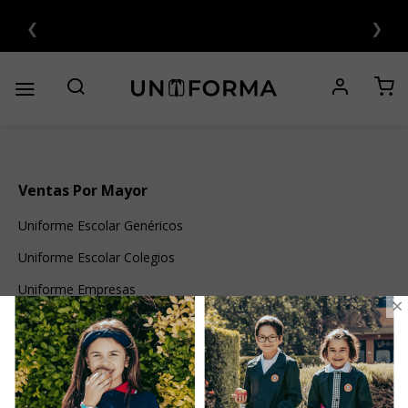
Saltar
❮
❯
al
contenido
Ventas Por Mayor
Uniforme Escolar Genéricos
Uniforme Escolar Colegios
Uniforme Empresas
×
Uniforme Clínico
Esenciales