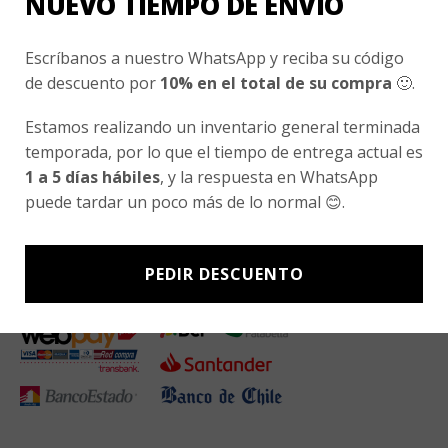
NUEVO TIEMPO DE ENVÍO
Subscríbete a nuestro Newsletter y obtén ofertas exclusivas y
novedades directamente en tu e-mail.
Escríbanos a nuestro WhatsApp y reciba su código
de descuento por
10% en el total de su compra
🙂.
Estamos realizando un inventario general terminada
temporada, por lo que el tiempo de entrega actual es
1 a 5 días hábiles
, y la respuesta en WhatsApp
puede tardar un poco más de lo normal 😊.
PEDIR DESCUENTO
Métodos De Pago