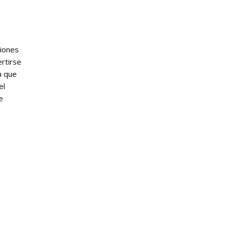
ciones
ertirse
a que
el
e