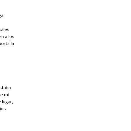
ga
tales
en a los
porta la
ustaba
ue mi
 lugar,
ños