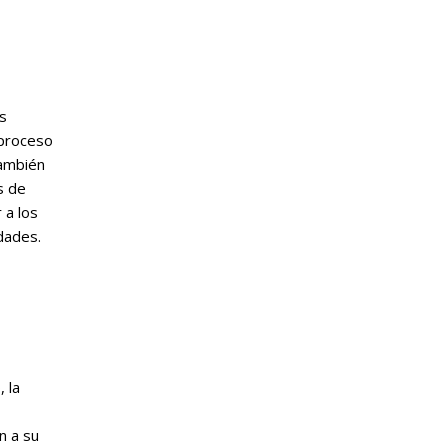
s
 proceso
también
s de
 a los
dades.
 la
n a su