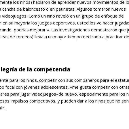
camente los niños) hablaron de aprender nuevos movimientos de l
la cancha de baloncesto o en patinetas. Algunos tomaron nuevos
s videojuegos. Como un niño reveló en un grupo de enfoque de
on en su mayoría los juegos deportivos, usted los ve hacer jugada
cticando, podrías mejorar «. Las investigaciones demostraron que 
eleas de torneos) lleva a un mayor tiempo dedicado a practicar d
alegría de la competencia
nte para los niños, competir con sus compañeros para el estatus
po focal con jóvenes adolescentes, «me gusta competir con otra
ares para jugar videojuegos–de nuevo, especialmente para los n
esos impulsos competitivos, y pueden dar a los niños que no son
ir.