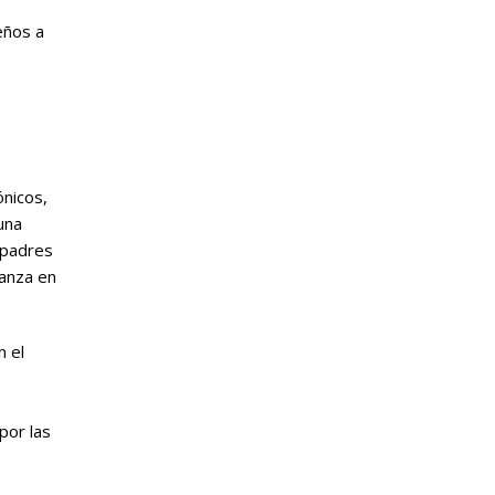
eños a
ónicos,
una
s padres
ñanza en
n el
por las