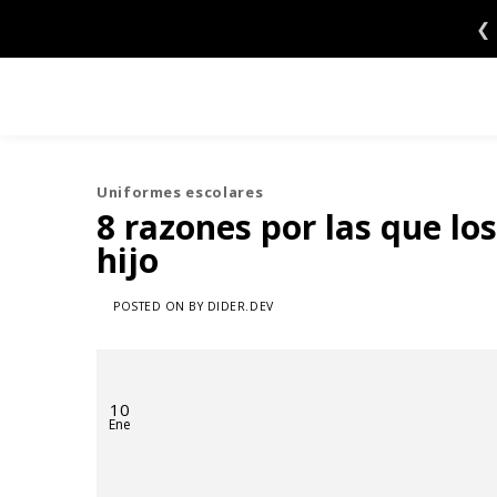
Saltar
❮
al
contenido
Uniformes escolares
8 razones por las que lo
hijo
POSTED ON
BY
DIDER.DEV
10
Ene