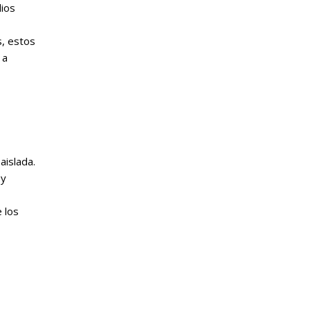
dios
s, estos
 a
aislada.
 y
 los