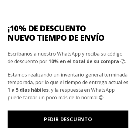
embargo, al reiniciar su viaje una
patrulla de la policía les detuvo en el
camino para alertarles sobre que una
¡10% DE DESCUENTO
gran roca había caído en el camino y que
NUEVO TIEMPO DE ENVÍO
había cerrado el paso.
Escríbanos a nuestro WhatsApp y reciba su código
Entonces decidieron ayudar a los
de descuento por
10% en el total de su compra
🙂.
policías a retirar la roca. Gracias a la
solidaridad de todos pudieron dejar el
Estamos realizando un inventario general terminada
camino libre y llegar a tiempo al
temporada, por lo que el tiempo de entrega actual es
veterinario, donde curaron la pata al
1 a 5 días hábiles
, y la respuesta en WhatsApp
puede tardar un poco más de lo normal 😊.
conejo. Los papás de Daniel y Carlos
aceptaron a llevarlo a su casa hasta que
se curara. Y unas semanas más tarde
PEDIR DESCUENTO
toda la familia fue a dejar al conejito de
nuevo en el bosque. Carlos y Daniel le