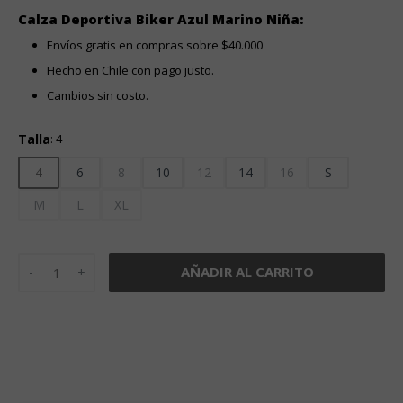
Calza Deportiva Biker Azul Marino Niña:
Envíos gratis en compras sobre $40.000
Hecho en Chile con pago justo.
Cambios sin costo.
Talla
:
4
4
6
8
10
12
14
16
S
M
L
XL
Calza Deportiva Biker Azul Marino Niña cantidad
AÑADIR AL CARRITO