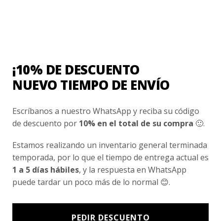
1 de 5 estrellas
2 de 5 estrellas
3 de 5 estrellas
4 de 5 estrellas
5 de 5 estrellas
Tu valoración
*
¡10% DE DESCUENTO
NUEVO TIEMPO DE ENVÍO
Escríbanos a nuestro WhatsApp y reciba su código
Nombre
*
de descuento por
10% en el total de su compra
🙂.
Estamos realizando un inventario general terminada
Correo electrónico
*
temporada, por lo que el tiempo de entrega actual es
1 a 5 días hábiles
, y la respuesta en WhatsApp
puede tardar un poco más de lo normal 😊.
Guarda mi nombre, correo electrónico y web
en este navegador para la próxima vez que
comente.
PEDIR DESCUENTO