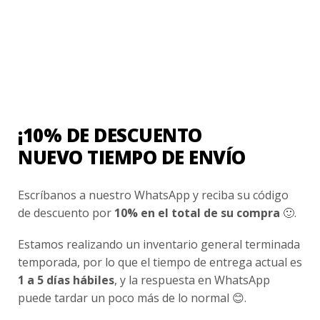
Contacto
¿Cómo Comprar?
Cambios y Devoluciones
¿Cómo Medirme?
¡10% DE DESCUENTO
Conocenos
NUEVO TIEMPO DE ENVÍO
Nosotros
Fair Trade | Hecho En Chile
Escríbanos a nuestro WhatsApp y reciba su código
de descuento por
10% en el total de su compra
🙂.
Inversionistas
Blog
Estamos realizando un inventario general terminada
temporada, por lo que el tiempo de entrega actual es
1 a 5 días hábiles
, y la respuesta en WhatsApp
Newsletter signup
puede tardar un poco más de lo normal 😊.
Subscríbete a nuestro Newsletter y obtén ofertas exclusivas y