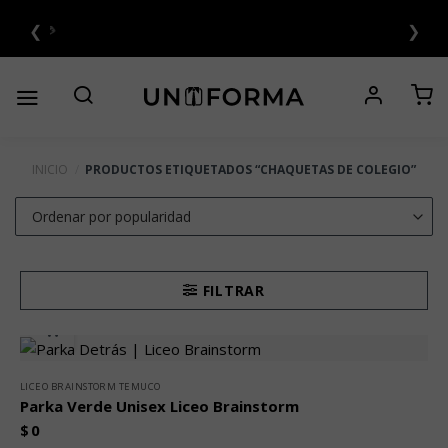
Saltar
❮
❯
al
6 CUOTAS SIN INTERÉS 💳
contenido
INICIO
/
PRODUCTOS ETIQUETADOS “CHAQUETAS DE COLEGIO”
FILTRAR
LICEO BRAINSTORM TEMUCO
Parka Verde Unisex Liceo Brainstorm
$
0