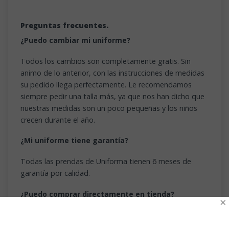
Preguntas frecuentes.
¿Puedo cambiar mi uniforme?
Todos los cambios son completamente gratis. Sin
animo de lo anterior, con las instrucciones de medidas
su pedido llega perfectamente. Le recomendamos
siempre pedir una talla más, ya que nos han dicho que
nuestras medidas son un poco pequeñas y los niños
crecen durante el año.
¿Mi uniforme tiene garantía?
Todas las prendas de Uniforma tienen 6 meses de
garantía por calidad.
¿Puedo comprar directamente en tienda?
×
¡Si! Escríbanos para consultar la disponibilidad de
stocks y su punto de ventas más cercano. Este