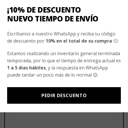
¡10% DE DESCUENTO
NUEVO TIEMPO DE ENVÍO
VALORACIONES
No hay valoraciones aún.
Escríbanos a nuestro WhatsApp y reciba su código
de descuento por
10% en el total de su compra
🙂.
Sé el primero en valorar “Parka Verde Unisex
Estamos realizando un inventario general terminada
Liceo Brainstorm”
temporada, por lo que el tiempo de entrega actual es
Tu puntuación
*
1 a 5 días hábiles
, y la respuesta en WhatsApp
1 de 5 estrellas
2 de 5 estrellas
3 de 5 estrellas
puede tardar un poco más de lo normal 😊.
4 de 5 estrellas
5 de 5 estrellas
Tu valoración
*
PEDIR DESCUENTO