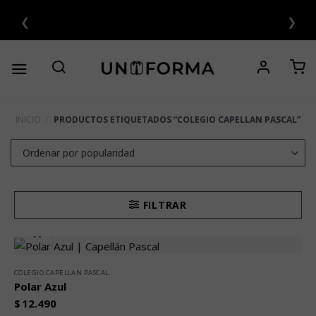
Saltar
❮
❯
al
contenido
INICIO
/
PRODUCTOS ETIQUETADOS “COLEGIO CAPELLAN PASCAL”
FILTRAR
COLEGIO CAPELLAN PASCAL
Polar Azul
$
12.490