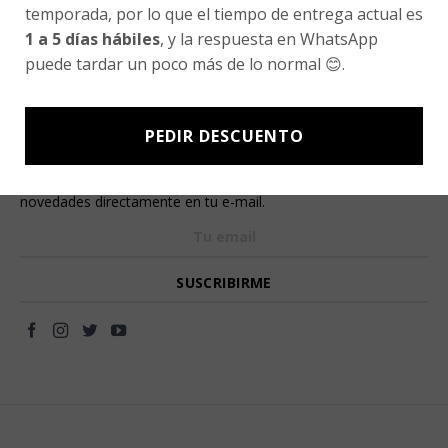
Fair Trade | Hecho En Chile
temporada, por lo que el tiempo de entrega actual es
1 a 5 días hábiles
, y la respuesta en WhatsApp
Inversionistas
puede tardar un poco más de lo normal 😊.
Blog
PEDIR DESCUENTO
Newsletter signup
Subscríbete a nuestro Newsletter y obtén ofertas exclusivas y
novedades directamente en tu e-mail.