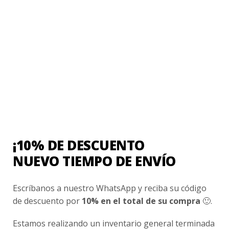
Uniforme Escolar Colegios
Uniforme Empresas
Uniforme Clínico
Esenciales
Ayuda Al Cliente
Contacto
¿Cómo Comprar?
¡10% DE DESCUENTO
Cambios y Devoluciones
NUEVO TIEMPO DE ENVÍO
¿Cómo Medirme?
Escríbanos a nuestro WhatsApp y reciba su código
Conocenos
de descuento por
10% en el total de su compra
🙂.
Nosotros
Estamos realizando un inventario general terminada