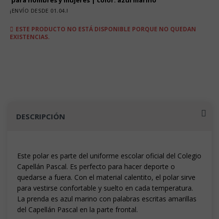
$12.490
hasta
¡ENVÍO DESDE 01.04.!
$13.490
ESTE PRODUCTO NO ESTÁ DISPONIBLE PORQUE NO QUEDAN
EXISTENCIAS.
DESCRIPCIÓN
Este polar es parte del uniforme escolar oficial del Colegio
Capellán Pascal. Es perfecto para hacer deporte o
quedarse a fuera. Con el material calentito, el polar sirve
para vestirse confortable y suelto en cada temperatura.
La prenda es azul marino con palabras escritas amarillas
del Capellán Pascal en la parte frontal.