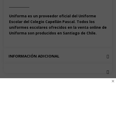
_____________
Uniforma es un proveedor oficial del Uniforme
Escolar del Colegio Capellán Pascal. Todos los
uniformes escolares ofrecidos en la venta online de
Uniforma son producidos en Santiago de Chile.
INFORMACIÓN ADICIONAL
×
VALORACIONES
No hay valoraciones aún.