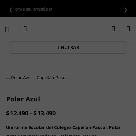
Saltar
❮
❯
al
6 CUOTAS SIN INTERÉS 💳
contenido
FILTRAR
Polar Azul
Rango
$
12.490
-
$
13.490
de
precios:
Uniforme Escolar del Colegio Capellán Pascal: Polar
desde
para hombres y mujeres | color: azul marino