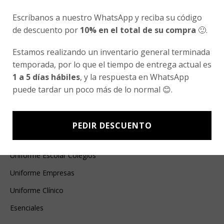
Guarda mi nombre, correo electrónico y web
Escríbanos a nuestro WhatsApp y reciba su código
en este navegador para la próxima vez que
de descuento por
10% en el total de su compra
🙂.
comente.
Estamos realizando un inventario general terminada
temporada, por lo que el tiempo de entrega actual es
1 a 5 días hábiles
, y la respuesta en WhatsApp
puede tardar un poco más de lo normal 😊.
Ventas Por Mayor
PEDIR DESCUENTO
Uniforme Escolar Genéricos
Uniforme Escolar Colegios
Uniforme Empresas
Uniforme Clínico
Esenciales