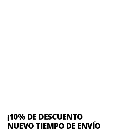
Sé el primero en valorar “Polar Azul”
Tu puntuación
*
Tu valoración
*
Nombre
*
Correo electrónico
*
¡10% DE DESCUENTO
NUEVO TIEMPO DE ENVÍO