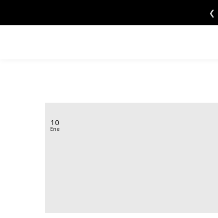
Saltar
❮
al
contenido
10
Ene