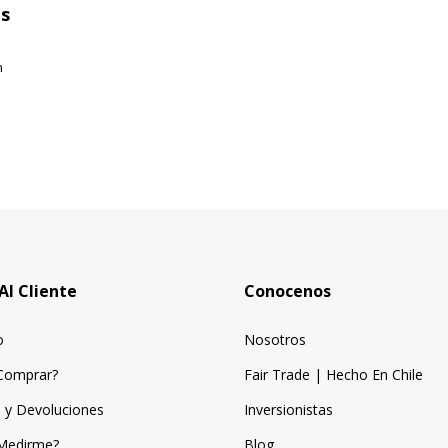
us
n
Al Cliente
Conocenos
o
Nosotros
Comprar?
Fair Trade | Hecho En Chile
 y Devoluciones
Inversionistas
Medirme?
Blog