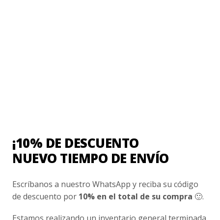
Uniforme Escolar Colegios
Uniforme Empresas
Uniforme Clínico
Esenciales
Ayuda Al Cliente
Contacto
¿Cómo Comprar?
¡10% DE DESCUENTO
Cambios y Devoluciones
NUEVO TIEMPO DE ENVÍO
¿Cómo Medirme?
Escríbanos a nuestro WhatsApp y reciba su código
Conocenos
de descuento por
10% en el total de su compra
🙂.
Nosotros
Estamos realizando un inventario general terminada