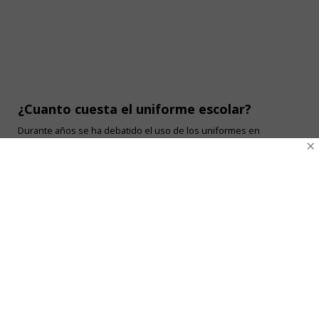
¿Cuanto cuesta el uniforme escolar?
Durante años se ha debatido el uso de los uniformes en
×
instituciones escolares, no solo...
Ventas Por Mayor
Uniforme Escolar Genéricos