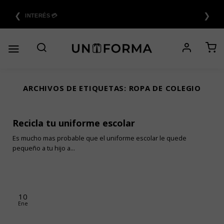
Saltar
❮
❯
al
6 CUOTAS SIN INTERÉS 💳
contenido
ARCHIVOS DE ETIQUETAS:
ROPA DE COLEGIO
Recicla tu uniforme escolar
Es mucho mas probable que el uniforme escolar le quede
pequeño a tu hijo a...
10
Ene