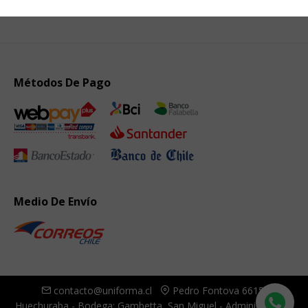
Métodos De Pago
Medio De Envío
contacto@uniforma.cl
Pedro Fontova 6615,
Huechuraba - Bodega: Gambetta, San Miguel - Administración: