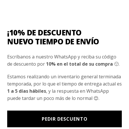
Conocenos
Nosotros
¡10% DE DESCUENTO
Fair Trade | Hecho En Chile
NUEVO TIEMPO DE ENVÍO
Inversionistas
Blog
Escríbanos a nuestro WhatsApp y reciba su código
de descuento por
10% en el total de su compra
🙂.
Newsletter signup
Estamos realizando un inventario general terminada
Subscríbete a nuestro Newsletter y obtén ofertas exclusivas y
temporada, por lo que el tiempo de entrega actual es
novedades directamente en tu e-mail.
1 a 5 días hábiles
, y la respuesta en WhatsApp
puede tardar un poco más de lo normal 😊.
PEDIR DESCUENTO