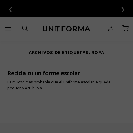
Saltar
❮
❯
al
contenido
ARCHIVOS DE ETIQUETAS:
ROPA
Recicla tu uniforme escolar
Es mucho mas probable que el uniforme escolar le quede
pequeño a tu hijo a...