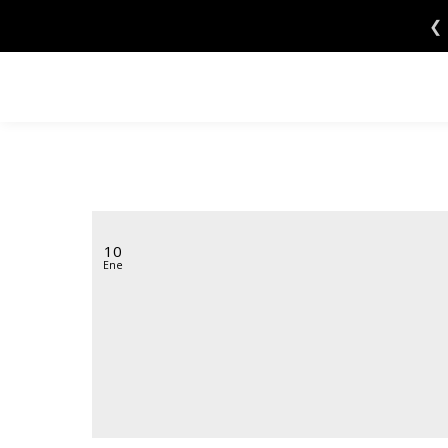
Saltar
❮
al
contenido
10
Ene