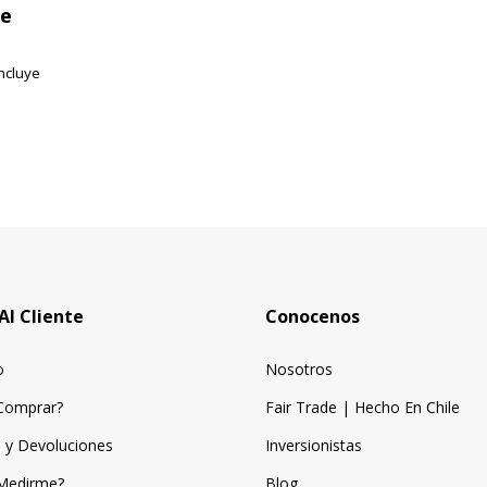
te
ncluye
Al Cliente
Conocenos
o
Nosotros
Comprar?
Fair Trade | Hecho En Chile
 y Devoluciones
Inversionistas
Medirme?
Blog