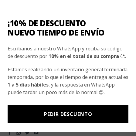
Conocenos
¡10% DE DESCUENTO
Nosotros
NUEVO TIEMPO DE ENVÍO
Fair Trade | Hecho En Chile
Inversionistas
Escríbanos a nuestro WhatsApp y reciba su código
de descuento por
10% en el total de su compra
🙂.
Blog
Estamos realizando un inventario general terminada
Newsletter signup
temporada, por lo que el tiempo de entrega actual es
1 a 5 días hábiles
, y la respuesta en WhatsApp
Subscríbete a nuestro Newsletter y obtén ofertas exclusivas y
puede tardar un poco más de lo normal 😊.
novedades directamente en tu e-mail.
PEDIR DESCUENTO