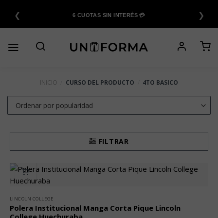
Saltar
❮
❯
al
6 CUOTAS SIN INTERÉS 💳
contenido
INICIO
/
CURSO DEL PRODUCTO
/
4TO BASICO
FILTRAR
LINCOLN COLLEGE
Polera Institucional Manga Corta Pique Lincoln
College Huechuraba