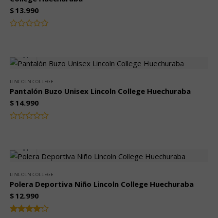
$
13.990
Valorado
con
0
de
5
LINCOLN COLLEGE
Pantalón Buzo Unisex Lincoln College Huechuraba
$
14.990
Valorado
con
0
de
5
LINCOLN COLLEGE
Polera Deportiva Niño Lincoln College Huechuraba
$
12.990