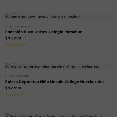
Valorado
4.00
con
de 5
COLEGIO PUMAHUE
Pantalón Buzo Unisex Colegio Pumahue
$
15.990
Valorado
con
0
de
5
LINCOLN COLLEGE
Polera Deportiva Niña Lincoln College Huechuraba
$
12.990
Valorado
con
0
de