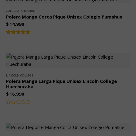
5
COLEGIO PUMAHUE
Polera Manga Corta Pique Unisex Colegio Pumahue
$
14.990
Valorado
5.00
con
de 5
LINCOLN COLLEGE
Polera Manga Larga Pique Unisex Lincoln College
Huechuraba
$
16.990
Valorado
con
0
de
5