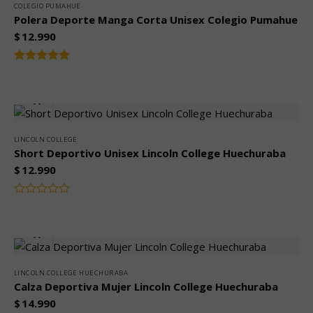
COLEGIO PUMAHUE
Polera Deporte Manga Corta Unisex Colegio Pumahue
$
12.990
Valorado
5.00
con
de 5
LINCOLN COLLEGE
Short Deportivo Unisex Lincoln College Huechuraba
$
12.990
Valorado
con
0
de
5
LINCOLN COLLEGE HUECHURABA
Calza Deportiva Mujer Lincoln College Huechuraba
$
14.990