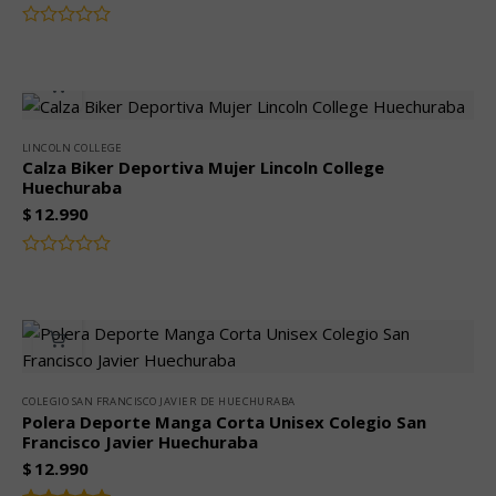
Valorado
con
0
de
5
LINCOLN COLLEGE
Calza Biker Deportiva Mujer Lincoln College
Huechuraba
$
12.990
Valorado
con
0
de
5
COLEGIO SAN FRANCISCO JAVIER DE HUECHURABA
Polera Deporte Manga Corta Unisex Colegio San
Francisco Javier Huechuraba
$
12.990