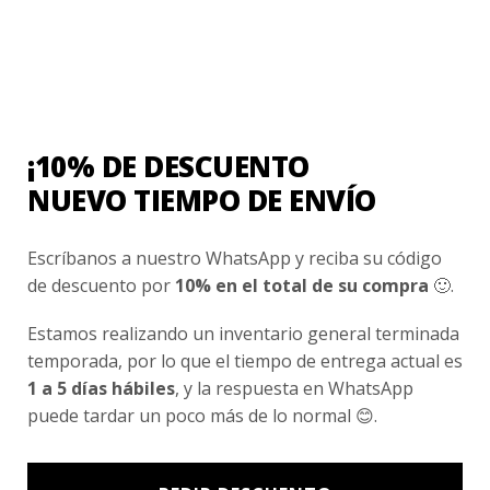
0
de
5
COLEGIO SAN FRANCISCO JAVIER DE HUECHURABA
Pantalón Buzo Unisex Colegio San Francisco Javier
Huechuraba
¡10% DE DESCUENTO
$
13.990
NUEVO TIEMPO DE ENVÍO
Valorado
con
Escríbanos a nuestro WhatsApp y reciba su código
0
de
de descuento por
10% en el total de su compra
🙂.
5
Estamos realizando un inventario general terminada
LINCOLN COLLEGE
Parka Unisex Lincoln College
temporada, por lo que el tiempo de entrega actual es
$
38.990
1 a 5 días hábiles
, y la respuesta en WhatsApp
puede tardar un poco más de lo normal 😊.
Valorado
con
0
de