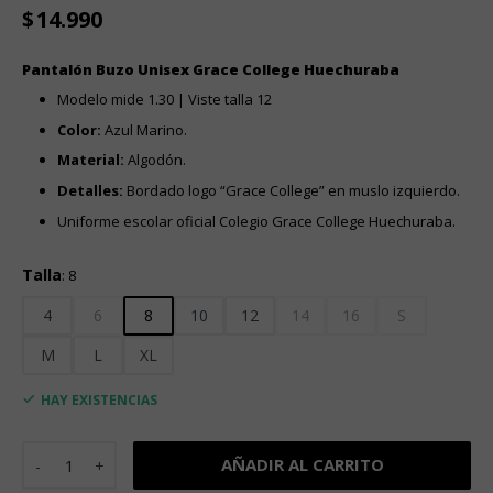
$
14.990
Pantalón Buzo Unisex Grace College Huechuraba
Modelo mide 1.30 | Viste talla 12
Color:
Azul Marino.
Material:
Algodón.
Detalles:
Bordado logo “Grace College” en muslo izquierdo.
Uniforme escolar oficial Colegio Grace College Huechuraba.
Talla
:
8
4
6
8
10
12
14
16
S
M
L
XL
HAY EXISTENCIAS
Pantalón Buzo Unisex Grace College Huechuraba cantidad
AÑADIR AL CARRITO