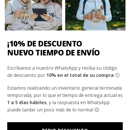
¡10% DE DESCUENTO
NUEVO TIEMPO DE ENVÍO
Escríbanos a nuestro WhatsApp y reciba su código
de descuento por
10% en el total de su compra
🙂.
GRACE COLLEGE HUECHURABA
Estamos realizando un inventario general terminada
Calza Biker Deportiva Grace College Huechuraba
temporada, por lo que el tiempo de entrega actual es
$
12.990
1 a 5 días hábiles
, y la respuesta en WhatsApp
puede tardar un poco más de lo normal 😊.
Valorado
con
0
de
5