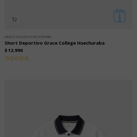
GRACE COLLEGE HUECHURABA
Short Deportivo Grace College Huechuraba
$
12.990
Valorado
con
0
de
5