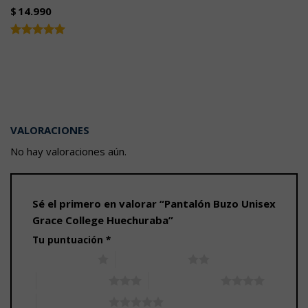
$
14.990
Valorado
5.00
con
de 5
VALORACIONES
No hay valoraciones aún.
Sé el primero en valorar “Pantalón Buzo Unisex
Grace College Huechuraba”
Tu puntuación
*
1 de 5 estrellas
2 de 5 estrellas
3 de 5 estrellas
4 de 5 estrellas
5 de 5 estrellas