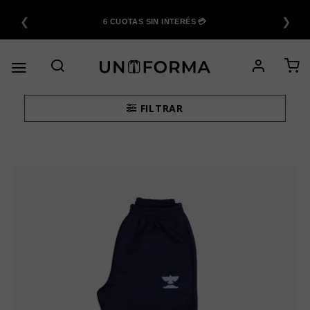
Saltar
❮
❯
al
6 CUOTAS SIN INTERÉS 💳
contenido
FILTRAR