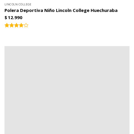
LINCOLN COLLEGE
Polera Deportiva Niño Lincoln College Huechuraba
$
12.990
Valorado
4.00
con
de 5