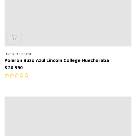
LINCOLN COLLEGE
Poleron Buzo Azul Lincoln College Huechuraba
$
20.990
Valorado
con
0
de
5