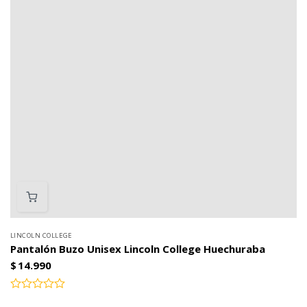
LINCOLN COLLEGE
Pantalón Buzo Unisex Lincoln College Huechuraba
$
14.990
Valorado