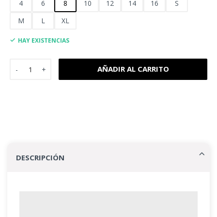
4
6
8
10
12
14
16
S
M
L
XL
HAY EXISTENCIAS
Polera Institucional Manga Corta Pique Lincoln College Hue
AÑADIR AL CARRITO
DESCRIPCIÓN