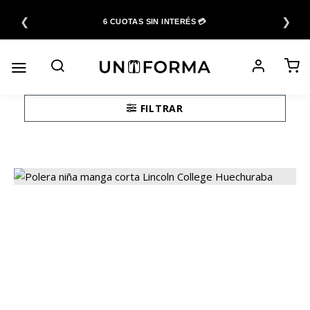
Saltar
❮
❯
al
6 CUOTAS SIN INTERÉS 💳
contenido
FILTRAR