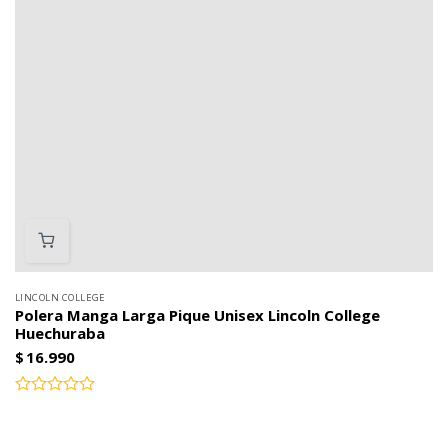
LINCOLN COLLEGE
Polera Manga Larga Pique Unisex Lincoln College
Huechuraba
$
16.990
Valorado
con
0