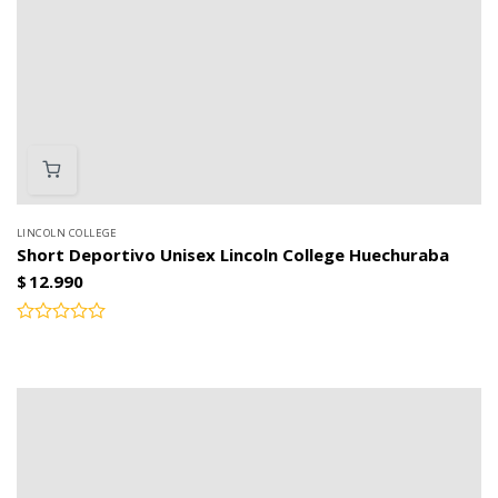
LINCOLN COLLEGE
Short Deportivo Unisex Lincoln College Huechuraba
$
12.990
Valorado
con
0
de
5