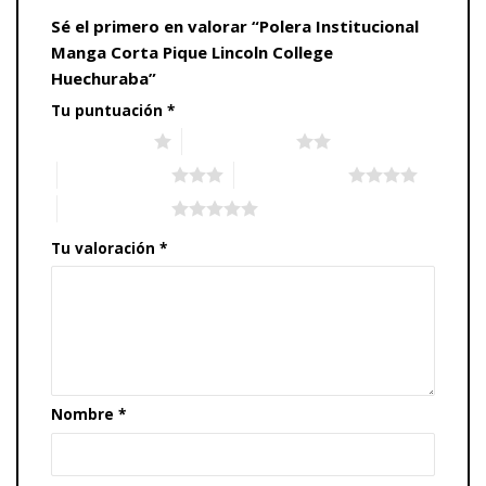
Sé el primero en valorar “Polera Institucional
Manga Corta Pique Lincoln College
Huechuraba”
Tu puntuación
*
1 de 5 estrellas
2 de 5 estrellas
3 de 5 estrellas
4 de 5 estrellas
5 de 5 estrellas
Tu valoración
*
Nombre
*