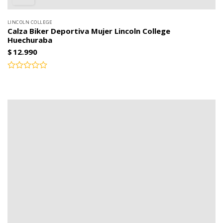
LINCOLN COLLEGE
Calza Biker Deportiva Mujer Lincoln College
Huechuraba
$
12.990
Valorado
con
0
de
5