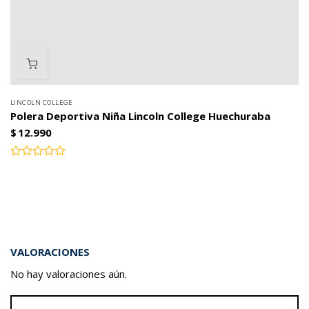
LINCOLN COLLEGE
Polera Deportiva Niña Lincoln College Huechuraba
$
12.990
Valorado
con
0
de
5
VALORACIONES
No hay valoraciones aún.