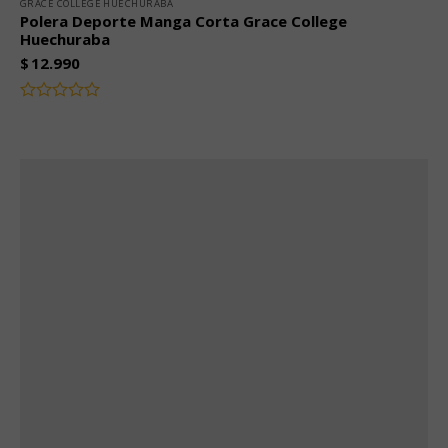
GRACE COLLEGE HUECHURABA
Polera Deporte Manga Corta Grace College
Huechuraba
$
12.990
Valorado
con
0
de
5