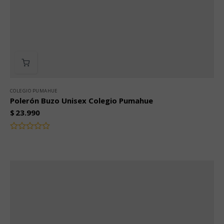
COLEGIO PUMAHUE
Polerón Buzo Unisex Colegio Pumahue
$
23.990
Valorado
con
0
de
5