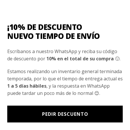
¡10% DE DESCUENTO
NUEVO TIEMPO DE ENVÍO
Escríbanos a nuestro WhatsApp y reciba su código
de descuento por
10% en el total de su compra
🙂.
LINCOLN COLLEGE HUECHURABA
Estamos realizando un inventario general terminada
Calza Deportiva Mujer Lincoln College Huechuraba
temporada, por lo que el tiempo de entrega actual es
$
14.990
1 a 5 días hábiles
, y la respuesta en WhatsApp
puede tardar un poco más de lo normal 😊.
Valorado
con
0
de
PEDIR DESCUENTO
5