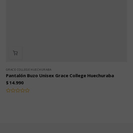
GRACE COLLEGE HUECHURABA
Pantalón Buzo Unisex Grace College Huechuraba
$
14.990
Valorado
con
0
de
5