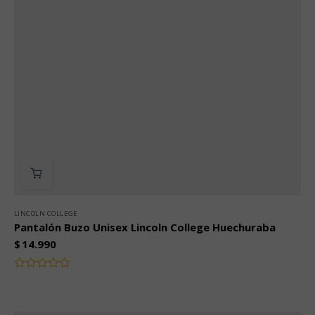
LINCOLN COLLEGE
Pantalón Buzo Unisex Lincoln College Huechuraba
$
14.990
Valorado
con
0
de