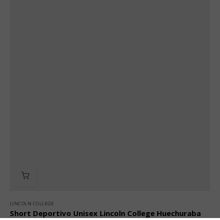
LINCOLN COLLEGE
Short Deportivo Unisex Lincoln College Huechuraba