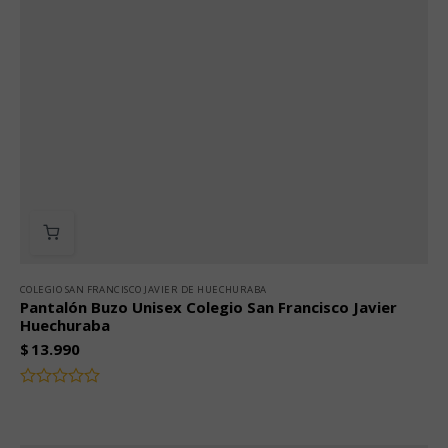
COLEGIO SAN FRANCISCO JAVIER DE HUECHURABA
Pantalón Buzo Unisex Colegio San Francisco Javier
Huechuraba
$
13.990
Valorado
con
0