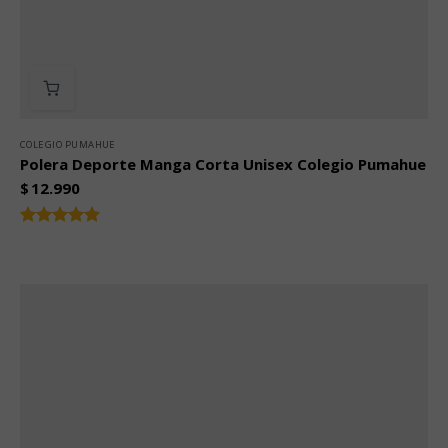
COLEGIO PUMAHUE
Polera Deporte Manga Corta Unisex Colegio Pumahue
$
12.990
Valorado
5.00
con
de 5