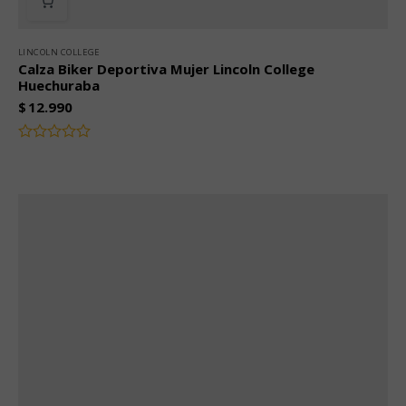
LINCOLN COLLEGE
Calza Biker Deportiva Mujer Lincoln College
Huechuraba
$
12.990
Valorado
con
0
de
5