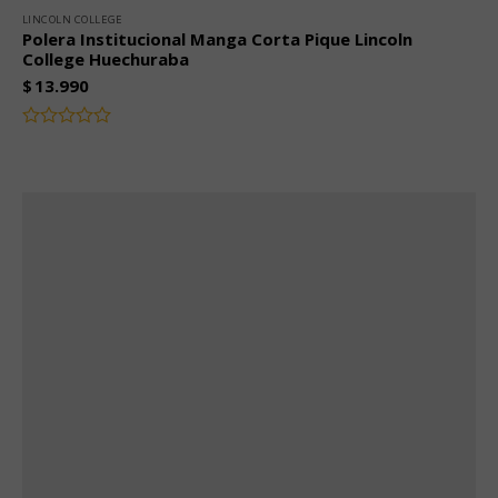
LINCOLN COLLEGE
Polera Institucional Manga Corta Pique Lincoln
College Huechuraba
$
13.990
Valorado
con
0
de
5