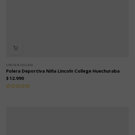
LINCOLN COLLEGE
Polera Deportiva Niña Lincoln College Huechuraba
$
12.990
Valorado
con
0
de
5