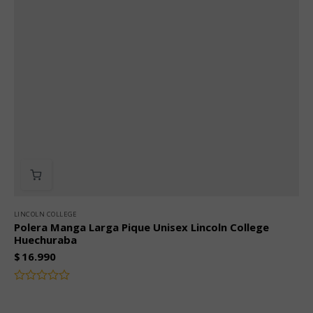
LINCOLN COLLEGE
Polera Manga Larga Pique Unisex Lincoln College
Huechuraba
$
16.990
Valorado
con