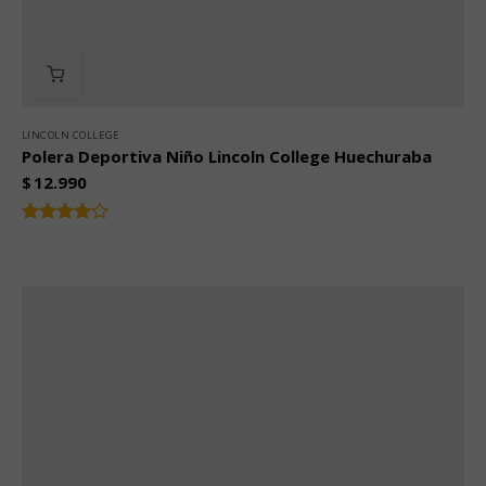
LINCOLN COLLEGE
Polera Deportiva Niño Lincoln College Huechuraba
$
12.990
Valorado
4.00
con
de 5