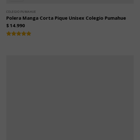
COLEGIO PUMAHUE
Polera Manga Corta Pique Unisex Colegio Pumahue
$
14.990
Valorado
5.00
con
de 5