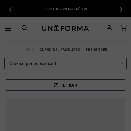
Saltar
❮
❯
al
6 CUOTAS SIN INTERÉS 💳
contenido
INICIO
/
CURSO DEL PRODUCTO
/
PRE-KINDER
FILTRAR