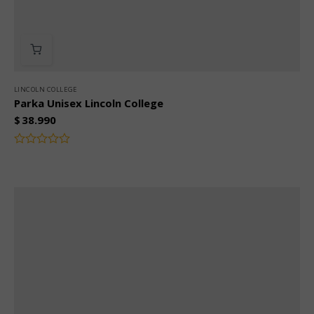
LINCOLN COLLEGE
Parka Unisex Lincoln College
$
38.990
Valorado
con
0
de
5