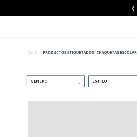
Saltar
❮
al
contenido
INICIO
/
PRODUCTOS ETIQUETADOS “CHAQUETAS ESCOLAR
GENERO
ESTILO