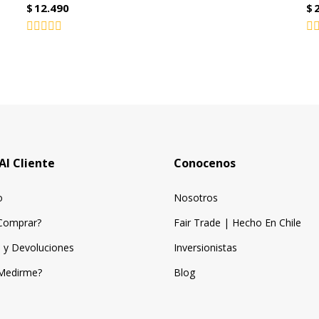
$
12.490
$
Valorado
Va
con
co
0
0
de
de
5
5
Al Cliente
Conocenos
o
Nosotros
Comprar?
Fair Trade | Hecho En Chile
 y Devoluciones
Inversionistas
Medirme?
Blog