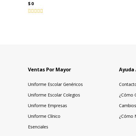
$
0
Valorado
con
0
de
5
Ventas Por Mayor
Ayuda 
Uniforme Escolar Genéricos
Contact
Uniforme Escolar Colegios
¿Cómo 
Uniforme Empresas
Cambios
Uniforme Clínico
¿Cómo 
Esenciales