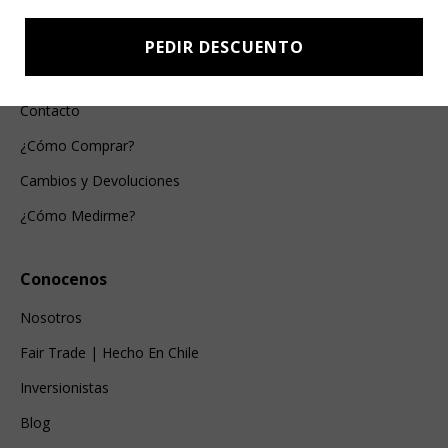
Esenciales
PEDIR DESCUENTO
Ayuda Al Cliente
Contacto
¿Cómo Comprar?
Cambios y Devoluciones
¿Cómo Medirme?
Conocenos
Nosotros
Fair Trade | Hecho En Chile
Inversionistas
Blog