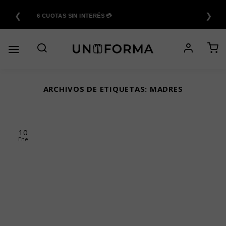
Saltar
❮
❯
al
6 CUOTAS SIN INTERÉS 💳
contenido
ARCHIVOS DE ETIQUETAS:
MADRES
10
Ene