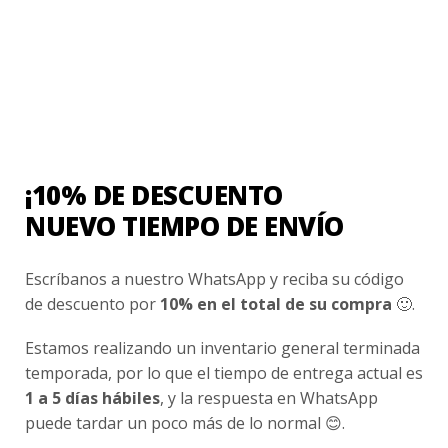
Recicla tu uniforme escolar
Es mucho mas probable que el uniforme escolar le quede
pequeño a tu hijo a...
¡10% DE DESCUENTO
NUEVO TIEMPO DE ENVÍO
Ventas Por Mayor
Escríbanos a nuestro WhatsApp y reciba su código
de descuento por
10% en el total de su compra
🙂.
Uniforme Escolar Genéricos
Estamos realizando un inventario general terminada
Uniforme Escolar Colegios
temporada, por lo que el tiempo de entrega actual es
Uniforme Empresas
1 a 5 días hábiles
, y la respuesta en WhatsApp
Uniforme Clínico
puede tardar un poco más de lo normal 😊.