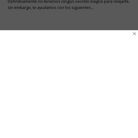
Definitivamente no tenemos ningún secreto mágico para relajarte,
sin embargo, te ayudamos con los siguientes...
×
10
Ene
Estudio muestra que ser madre es como
tener dos trabajos y medio
Ser madre es un trabajo a tiempo completo. Es probable que en
más de una...