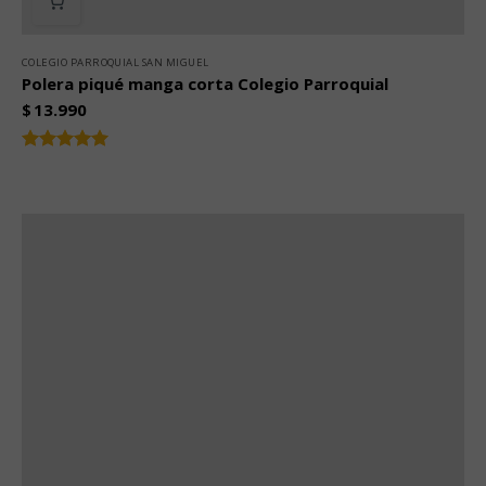
COLEGIO PARROQUIAL SAN MIGUEL
Polera piqué manga corta Colegio Parroquial
$
13.990
Valorado
5.00
con
de 5