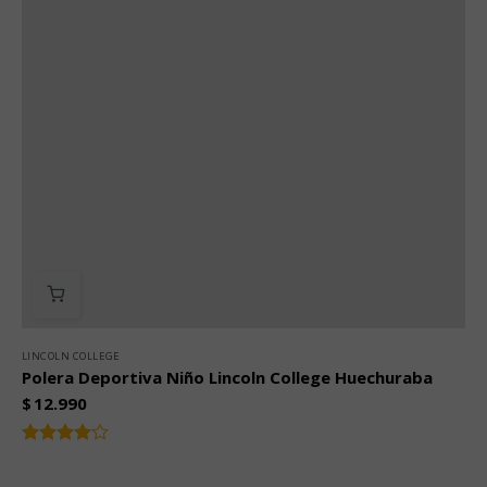
LINCOLN COLLEGE
Polera Deportiva Niño Lincoln College Huechuraba
$
12.990
Valorado
4.00
con