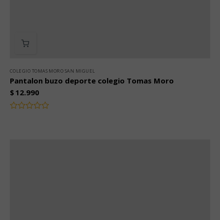
COLEGIO TOMAS MORO SAN MIGUEL
Pantalon buzo deporte colegio Tomas Moro
$
12.990
Valorado
con
0
de
5