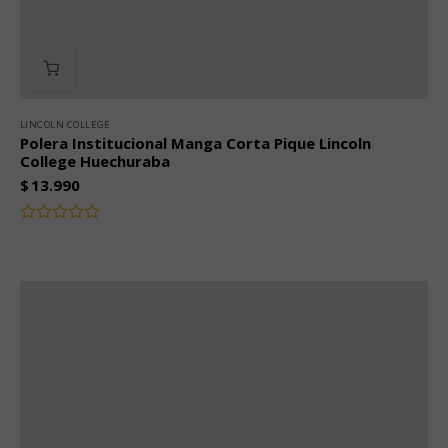
LINCOLN COLLEGE
Polera Institucional Manga Corta Pique Lincoln
College Huechuraba
$
13.990
Valorado
con
0
de
5