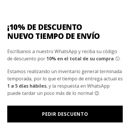
¡10% DE DESCUENTO
NUEVO TIEMPO DE ENVÍO
Escríbanos a nuestro WhatsApp y reciba su código
de descuento por
10% en el total de su compra
🙂.
COLEGIO TOMAS MORO SAN MIGUEL
Estamos realizando un inventario general terminada
Polera deporte hombre Colegio Tomas Moro
temporada, por lo que el tiempo de entrega actual es
$
11.990
1 a 5 días hábiles
, y la respuesta en WhatsApp
puede tardar un poco más de lo normal 😊.
Valorado
con
0
de
PEDIR DESCUENTO
5