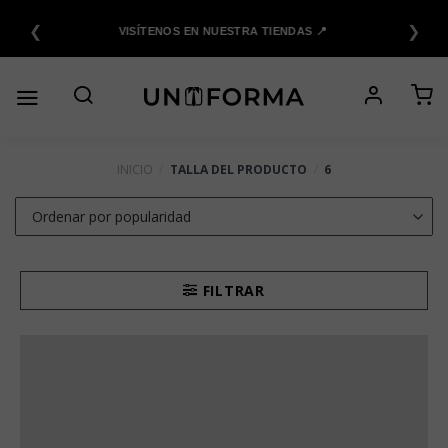
Saltar
❮
❯
al
VISÍTENOS EN NUESTRA TIENDAS 📍
contenido
INICIO
/
TALLA DEL PRODUCTO
/
6
FILTRAR