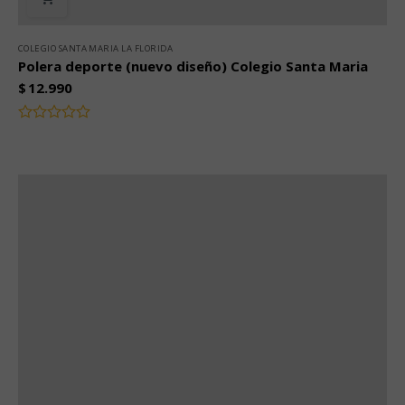
COLEGIO SANTA MARIA LA FLORIDA
Polera deporte (nuevo diseño) Colegio Santa Maria
$
12.990
Valorado
con
0
de
5