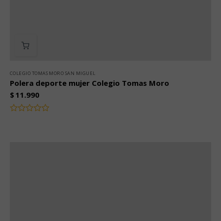
COLEGIO TOMAS MORO SAN MIGUEL
Polera deporte mujer Colegio Tomas Moro
$
11.990
Valorado
con
0
de
5