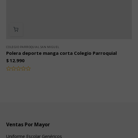
COLEGIO PARROQUIAL SAN MIGUEL
Polera deporte manga corta Colegio Parroquial
$
12.990
Valorado
con
0
de
5
Ventas Por Mayor
Uniforme Escolar Genéricos