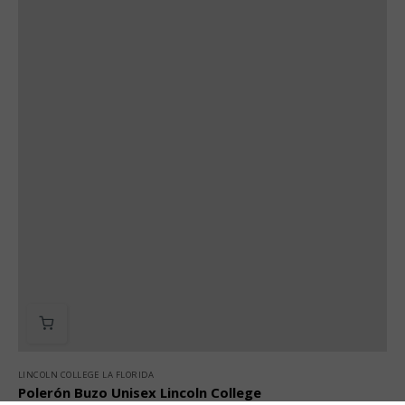
LINCOLN COLLEGE LA FLORIDA
Polerón Buzo Unisex Lincoln College