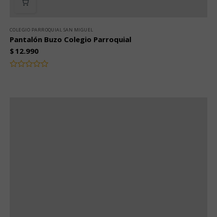
COLEGIO PARROQUIAL SAN MIGUEL
Pantalón Buzo Colegio Parroquial
$
12.990
Valorado
con
0
de
5