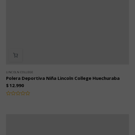
LINCOLN COLLEGE
Polera Deportiva Niña Lincoln College Huechuraba
$
12.990
Valorado
con
0
de
5