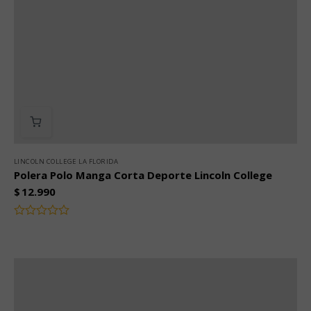
LINCOLN COLLEGE LA FLORIDA
Polera Polo Manga Corta Deporte Lincoln College
$
12.990
Valorado
con
0
de
5