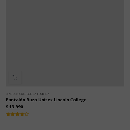
LINCOLN COLLEGE LA FLORIDA
Pantalón Buzo Unisex Lincoln College
$
13.990
Valorado
4.00
con