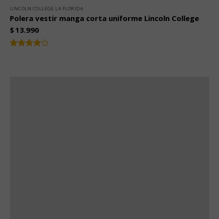
LINCOLN COLLEGE LA FLORIDA
Polera vestir manga corta uniforme Lincoln College
$
13.990
Valorado
4.00
con
de 5