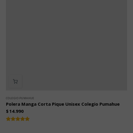
COLEGIO PUMAHUE
Polera Manga Corta Pique Unisex Colegio Pumahue
$
14.990
Valorado
5.00
con