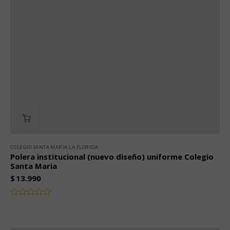
COLEGIO SANTA MARIA LA FLORIDA
Polera institucional (nuevo diseño) uniforme Colegio
Santa Maria
$
13.990
Valorado
con
0
de