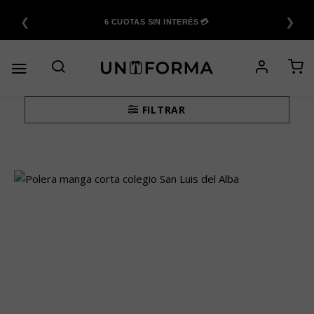
Saltar
❮
❯
al
6 CUOTAS SIN INTERÉS 💳
contenido
FILTRAR