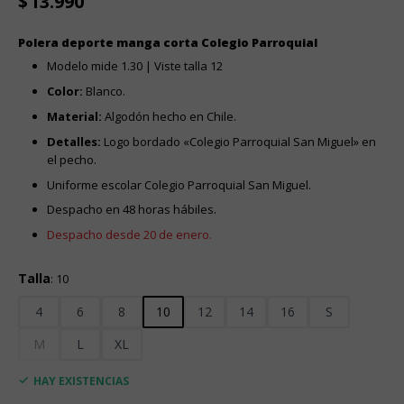
$
13.990
Polera deporte manga corta Colegio Parroquial
Modelo mide 1.30 | Viste talla 12
Color:
Blanco.
Material:
Algodón hecho en Chile.
Detalles:
Logo bordado «Colegio Parroquial San Miguel» en
el pecho.
Uniforme escolar Colegio Parroquial San Miguel.
Despacho en 48 horas hábiles.
Despacho desde 20 de enero.
Talla
:
10
4
6
8
10
12
14
16
S
M
L
XL
HAY EXISTENCIAS