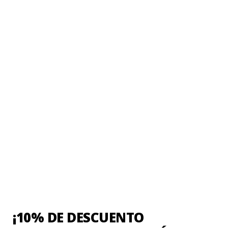
aquí
Su hijo con lo mejor
Prefiera prendas hechas en Chile con Fair Trade.
Encuentre aquí más sobre el nuevo proyecto de
Uniforma
INFORMACIÓN ADICIONAL
TAMBIÉN TE RECOMENDAMOS…
¡10% DE DESCUENTO