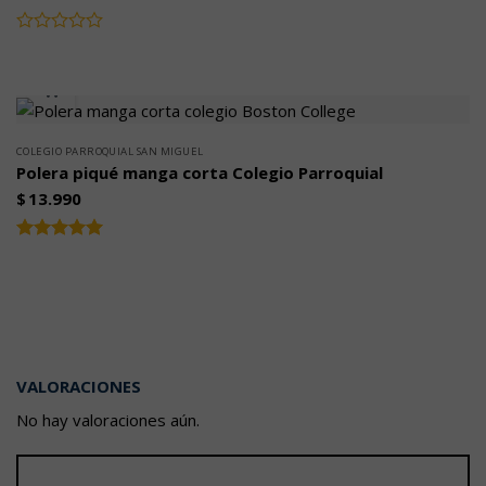
Valorado
con
0
de
5
COLEGIO PARROQUIAL SAN MIGUEL
Polera piqué manga corta Colegio Parroquial
$
13.990
Valorado
5.00
con
de 5
VALORACIONES
No hay valoraciones aún.