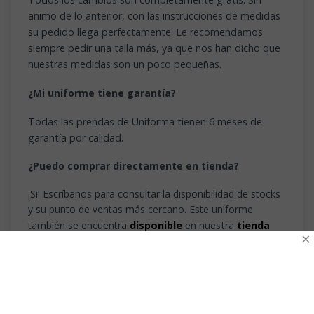
animo de lo anterior, con las instrucciones de medidas
su pedido llega perfectamente. Le recomendamos
siempre pedir una talla más, ya que nos han dicho que
nuestras medidas son un poco pequeñas.
¿Mi uniforme tiene garantía?
Todas las prendas de Uniforma tienen 6 meses de
garantía por calidad.
¿Puedo comprar directamente en tienda?
¡Si! Escríbanos para consultar la disponibilidad de stocks
y su punto de ventas más cercano. Este uniforme
también se encuentra
disponible
en nuestra
tienda
×
“Zona Sur”
en
Fernández Albano 191, La Cisterna.
¿Otras dudas?
Escríbanos o llámenos al +569 74403484 o contáctenos