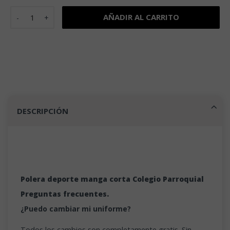
Polera deporte manga corta Colegio Parroquial cantidad
AÑADIR AL CARRITO
DESCRIPCIÓN
Polera deporte manga corta Colegio Parroquial
Preguntas frecuentes.
¿Puedo cambiar mi uniforme?
Todos los cambios son completamente gratis. Sin