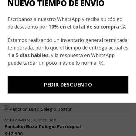
NUEVO TIEMPO DE ENVÍO
COLEGIO PARROQUIAL SAN MIGUEL
Poleron Buzo algodón Colegio Parroquial
$
22.990
Escríbanos a nuestro WhatsApp y reciba su código
de descuento por
10% en el total de su compra
🙂.
Valorado
5.00
con
Estamos realizando un inventario general terminada
de 5
temporada, por lo que el tiempo de entrega actual es
1 a 5 días hábiles
, y la respuesta en WhatsApp
puede tardar un poco más de lo normal 😊.
COLEGIO PARROQUIAL SAN MIGUEL
Short Deportivo Colegio Parroquial San Miguel
$
11.990
PEDIR DESCUENTO
Valorado
con
0
de
5
COLEGIO PARROQUIAL SAN MIGUEL
Pantalón Buzo Colegio Parroquial
$
12.990