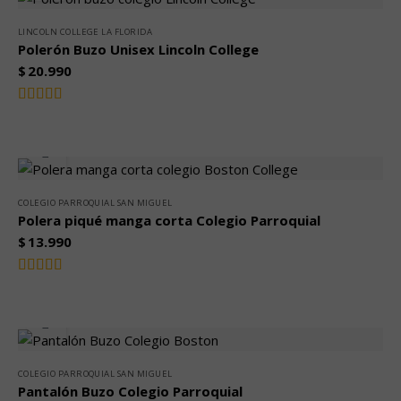
5
LINCOLN COLLEGE LA FLORIDA
Polerón Buzo Unisex Lincoln College
$
20.990
Valorado
5.00
con
de
5
COLEGIO PARROQUIAL SAN MIGUEL
Polera piqué manga corta Colegio Parroquial
$
13.990
Valorado
5.00
con
de
5
COLEGIO PARROQUIAL SAN MIGUEL
Pantalón Buzo Colegio Parroquial