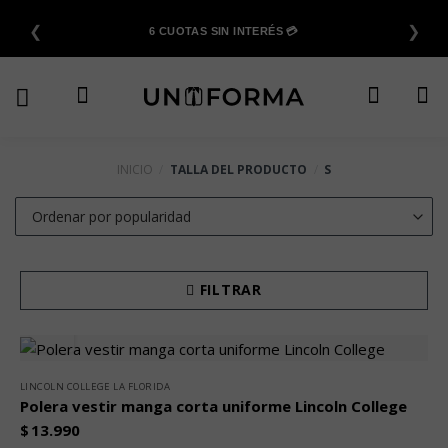
Saltar
❮
❯
al
6 CUOTAS SIN INTERÉS 💳
contenido
INICIO
/
TALLA DEL PRODUCTO
/
S
FILTRAR
LINCOLN COLLEGE LA FLORIDA
Polera vestir manga corta uniforme Lincoln College
$
13.990