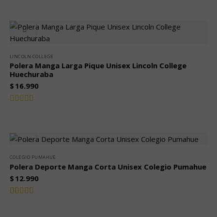
con
0
de
5
LINCOLN COLLEGE
Polera Manga Larga Pique Unisex Lincoln College
Huechuraba
$
16.990
Valorado
con
0
de
5
COLEGIO PUMAHUE
Polera Deporte Manga Corta Unisex Colegio Pumahue
$
12.990
Valorado
5.00
con
de