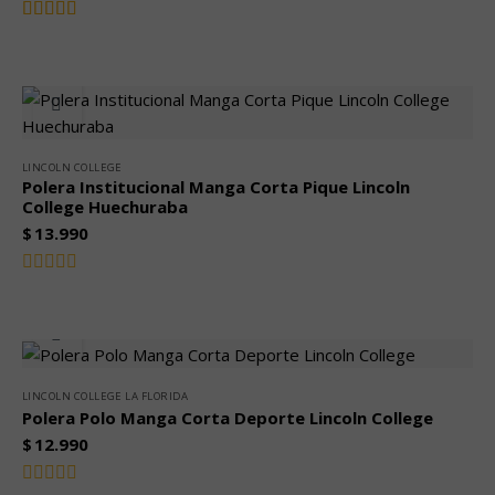
Valorado
4.00
con
de 5
LINCOLN COLLEGE
Polera Institucional Manga Corta Pique Lincoln
College Huechuraba
$
13.990
Valorado
con
0
de
5
LINCOLN COLLEGE LA FLORIDA
Polera Polo Manga Corta Deporte Lincoln College
$
12.990