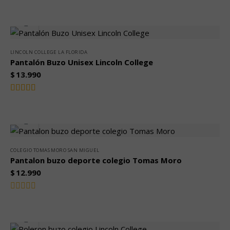
Valorado
con
0
de
5
LINCOLN COLLEGE LA FLORIDA
Pantalón Buzo Unisex Lincoln College
$
13.990
Valorado
4.00
con
de 5
COLEGIO TOMAS MORO SAN MIGUEL
Pantalon buzo deporte colegio Tomas Moro
$
12.990
Valorado
con
0
de