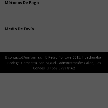
Métodos De Pago
Medio De Envío
contacto@uniforma.cl
Pedro Fontova 6615, Huechuraba -
Bodega: Gambetta, San Miguel - Administración: Callao, Las
Condes
+569 3789 8162