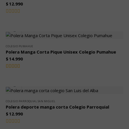
$
12.990
Valorado
con
0
de
5
COLEGIO PUMAHUE
Polera Manga Corta Pique Unisex Colegio Pumahue
$
14.990
Valorado
5.00
con
de
5
COLEGIO PARROQUIAL SAN MIGUEL
Polera deporte manga corta Colegio Parroquial
$
12.990
Valorado