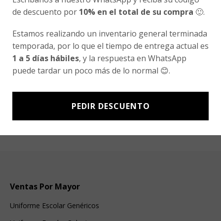
de descuento por
10% en el total de su compra
🙂.
Valorado
4.00
con
de 5
Estamos realizando un inventario general terminada
temporada, por lo que el tiempo de entrega actual es
1 a 5 días hábiles
, y la respuesta en WhatsApp
LINCOLN COLLEGE LA FLORIDA
puede tardar un poco más de lo normal 😊.
Short Deportivo Lincoln College
$
10.990
PEDIR DESCUENTO
Valorado
con
3.00
de 5
Ventas Por Mayor
Uniforme Escolar Genéricos