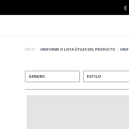
Saltar
❮
al
contenido
INICIO
/
UNIFORME O LISTA ÚTILES DEL PRODUCTO
/
UNI
GENERO
ESTILO