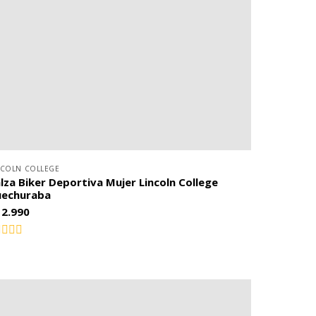
NCOLN COLLEGE
lza Biker Deportiva Mujer Lincoln College
uechuraba
12.990
lorado
n