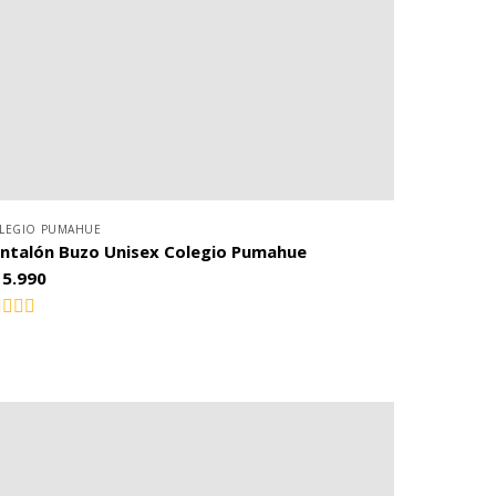
LEGIO PUMAHUE
ntalón Buzo Unisex Colegio Pumahue
15.990
lorado
n