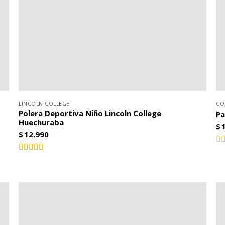
LINCOLN COLLEGE
CO
Polera Deportiva Niño Lincoln College
Pa
Huechuraba
$
$
12.990
Va
co
Valorado
0
4.00
con
de
de 5
5