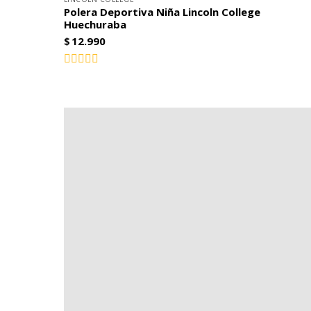
Polera Deportiva Niña Lincoln College
Huechuraba
$
12.990
Valorado
con
0
de
5