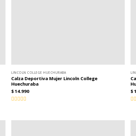
LINCOLN COLLEGE HUECHURABA
LI
Calza Deportiva Mujer Lincoln College
Ca
Huechuraba
H
$
14.990
$
Valorado
Va
con
co
0
0
de
de
5
5