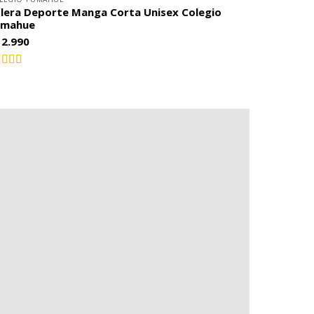
lera Deporte Manga Corta Unisex Colegio
umahue
12.990
lorado
5.00
on
de