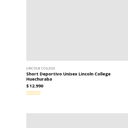
LINCOLN COLLEGE
Short Deportivo Unisex Lincoln College
Huechuraba
$
12.990
Valorado
con
0
de
5