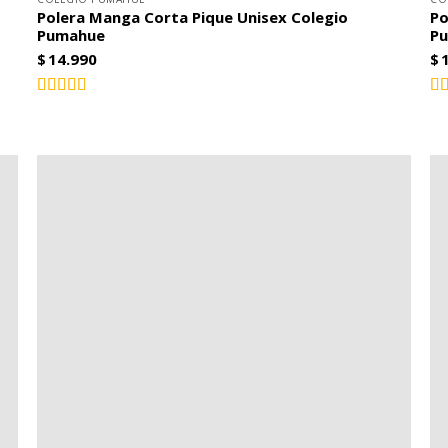
Polera Manga Corta Pique Unisex Colegio
Po
Pumahue
P
$
14.990
$
Valorado
Va
5.00
con
de
c
5
5