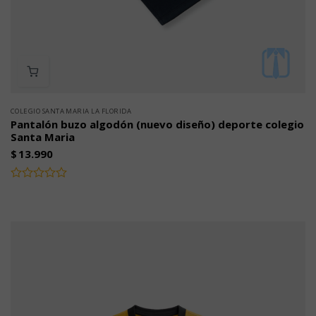
COLEGIO SANTA MARIA LA FLORIDA
Pantalón buzo algodón (nuevo diseño) deporte colegio
Santa Maria
$
13.990
Valorado
con
0
de
5