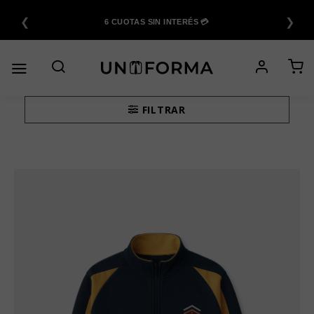
Saltar
❮
❯
al
6 CUOTAS SIN INTERÉS 💳
contenido
FILTRAR