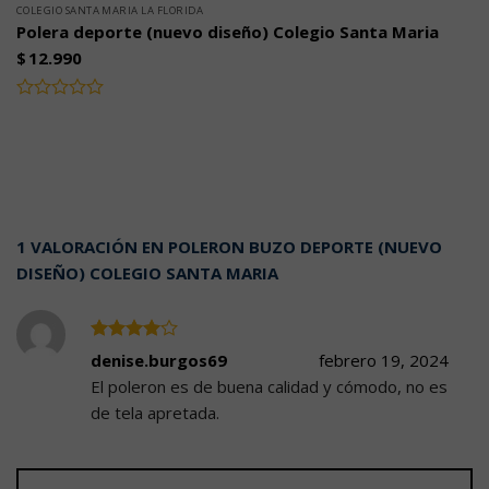
COLEGIO SANTA MARIA LA FLORIDA
Polera deporte (nuevo diseño) Colegio Santa Maria
$
12.990
Valorado
con
0
de
5
1 VALORACIÓN EN
POLERON BUZO DEPORTE (NUEVO
DISEÑO) COLEGIO SANTA MARIA
Valorado
denise.burgos69
febrero 19, 2024
4
con
de
El poleron es de buena calidad y cómodo, no es
5
de tela apretada.