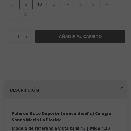
6
8
10
12
14
16
S
M
L
XL
Poleron Buzo Deporte (nuevo diseño) Colegio Santa Maria c
AÑADIR AL CARRITO
DESCRIPCIÓN
Poleron Buzo Deporte (nuevo diseño) Colegio
Santa Maria La Florida
Modelo de referencia vista talla 12 | Mide 1,30