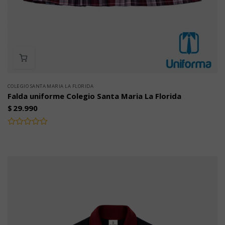
COLEGIO SANTA MARIA LA FLORIDA
Falda uniforme Colegio Santa Maria La Florida
$
29.990
Valorado
con
0
de
5