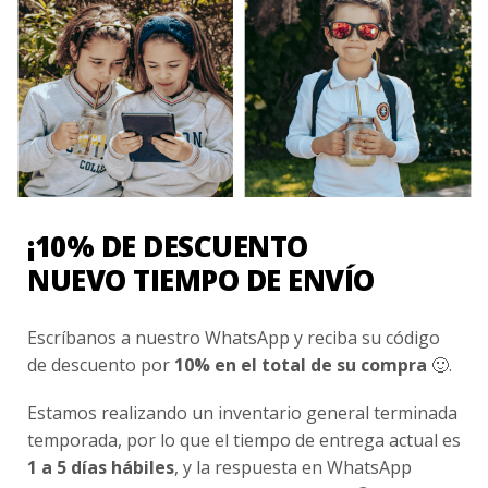
COLEGIO SANTA MARIA LA FLORIDA
Chaqueta institucional polar (nuevo diseño) Uniforme
Santa Maria La Florida
$
24.990
Valorado
con
0
de
5
¡10% DE DESCUENTO
NUEVO TIEMPO DE ENVÍO
Escríbanos a nuestro WhatsApp y reciba su código
de descuento por
10% en el total de su compra
🙂.
Estamos realizando un inventario general terminada
temporada, por lo que el tiempo de entrega actual es
1 a 5 días hábiles
, y la respuesta en WhatsApp