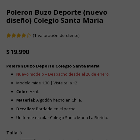
Poleron Buzo Deporte (nuevo
diseño) Colegio Santa Maria
(
1
valoración de cliente)
Valorado
1
4.00
con
$
19.990
de 5 en
base a
valoración
Poleron Buzo Deporte Colegio Santa Maria
de un
cliente
Nuevo modelo – Despacho desde el 20 de enero.
Modelo mide 1.30 | Viste talla 12
Color:
Azul.
Material:
Algodón hecho en Chile.
Detalles:
Bordado en el pecho.
Uniforme escolar Colegio Santa Maria La Florida.
Talla
:
8