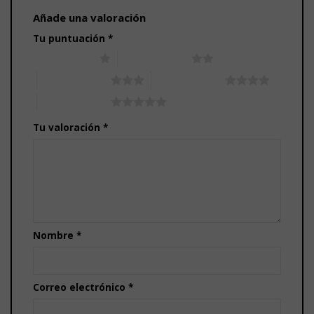
Añade una valoración
Tu puntuación
*
1 de 5 estrellas
2 de 5 estrellas
3 de 5 estrellas
4 de 5 estrellas
5 de 5 estrellas
Tu valoración
*
Nombre
*
Correo electrónico
*