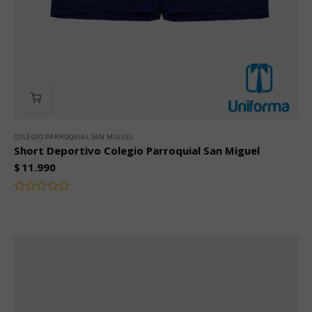
COLEGIO PARROQUIAL SAN MIGUEL
Short Deportivo Colegio Parroquial San Miguel
$
11.990
Valorado
con
0
de
5