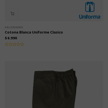
SIN CATEGORÍA
Cotona Blanca Uniforme Clasico
$
6.990
Valorado
con
0
de
5