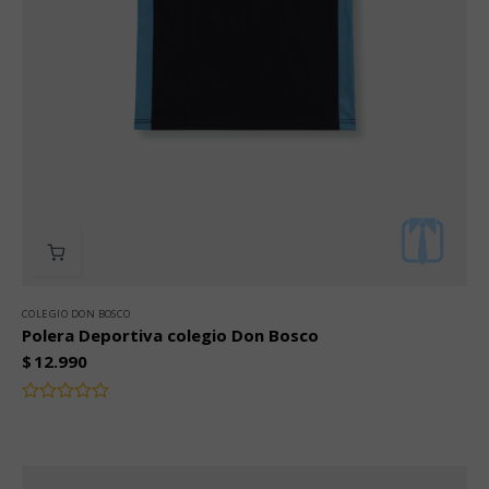
COLEGIO DON BOSCO
Polera Deportiva colegio Don Bosco
$
12.990
Valorado
con
0
de
5