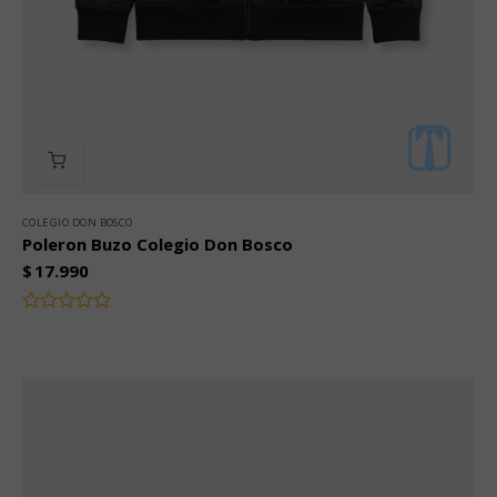
COLEGIO DON BOSCO
Poleron Buzo Colegio Don Bosco
$
17.990
Valorado
con
0
de
5