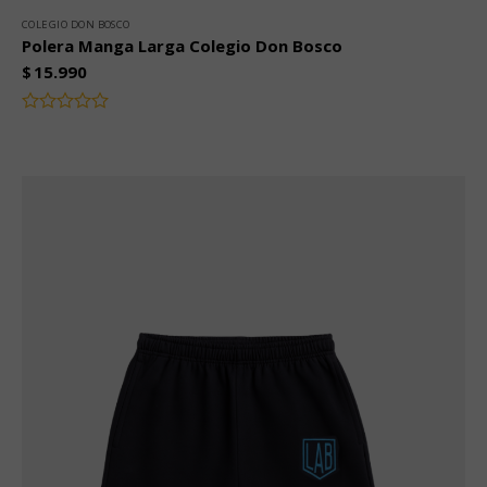
COLEGIO DON BOSCO
Polera Manga Larga Colegio Don Bosco
$
15.990
Valorado
con
0
de
5