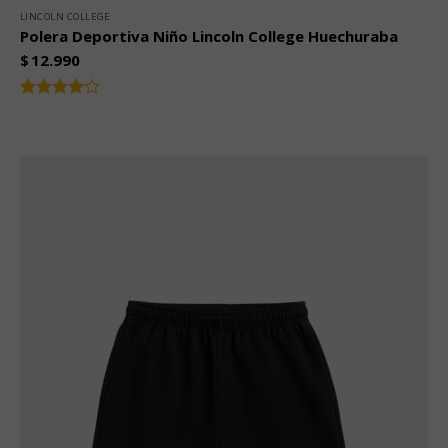
LINCOLN COLLEGE
Polera Deportiva Niño Lincoln College Huechuraba
$
12.990
Valorado
4.00
con
de 5