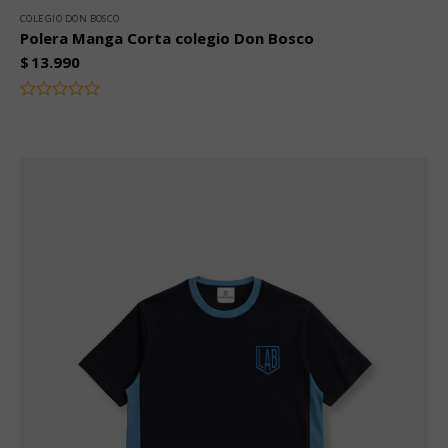
COLEGIO DON BOSCO
Polera Manga Corta colegio Don Bosco
$
13.990
Valorado
con
0
de
5