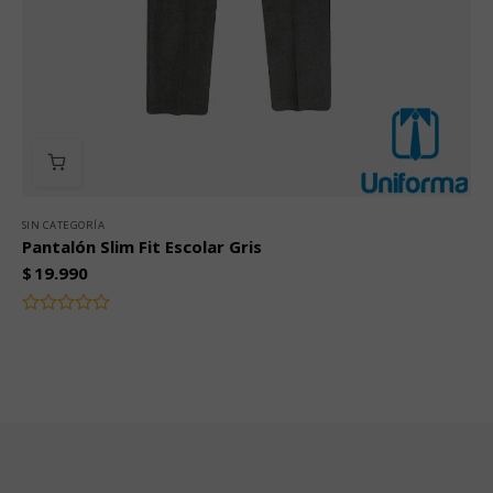
SIN CATEGORÍA
Pantalón Slim Fit Escolar Gris
$
19.990
Valorado
con
0
de
5