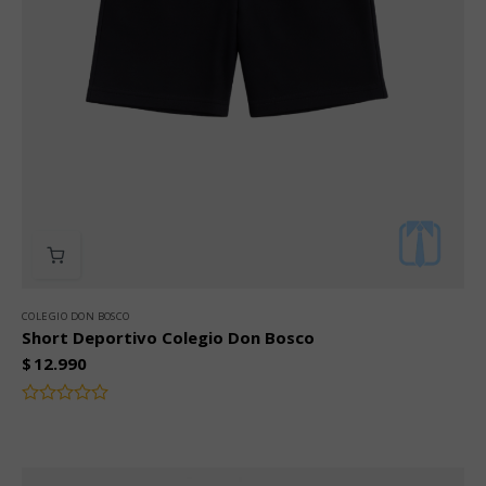
COLEGIO DON BOSCO
Short Deportivo Colegio Don Bosco
$
12.990
Valorado
con
0
de