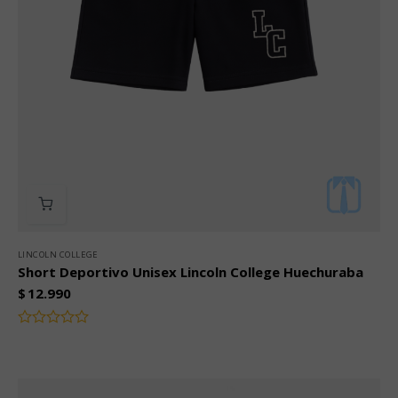
LINCOLN COLLEGE
Short Deportivo Unisex Lincoln College Huechuraba
$
12.990
Valorado
con
0
de
5