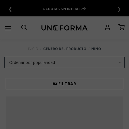
Saltar
❮
❯
al
6 CUOTAS SIN INTERÉS 💳
contenido
INICIO
/
GENERO DEL PRODUCTO
/
NIÑO
FILTRAR