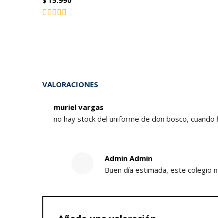
$
15.990
Valorado
con
0
de
5
VALORACIONES
muriel vargas
no hay stock del uniforme de don bosco, cuando 
Admin Admin
Buen día estimada, este colegio n