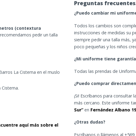
Preguntas frecuentes
¿Puedo cambiar mi uniform
Todos los cambios son complet
 metros (contextura
instrucciones de medidas su 
 recomendamos pedir un talla
siempre pedir una talla más, 
poco pequeñas y los niños cre
¿Mi uniforme tiene garantí
Todas las prendas de Uniforma
Barros La Cisterna en el muslo
¿Puedo comprar directamen
 Cisterna.
¡Si! Escríbanos para consultar 
más cercano. Este uniforme t
Sur”
en
Fernández Albano 191
¿Otras dudas?
ncuentre aquí más sobre el
Escríbanos o llámenos al +56