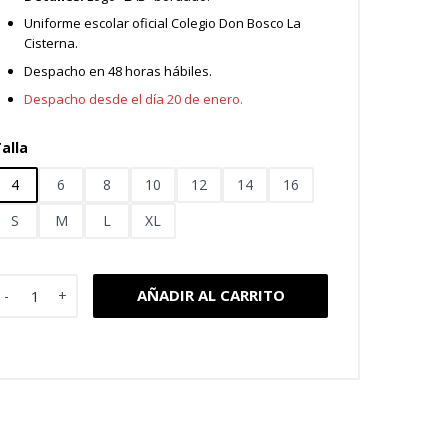
Uniforme escolar oficial Colegio Don Bosco La
Cisterna.
Despacho en 48 horas hábiles.
Despacho desde el día 20 de enero.
alla
4
6
8
10
12
14
16
S
M
L
XL
hort Deportivo Colegio Don Bosco cantidad
AÑADIR AL CARRITO