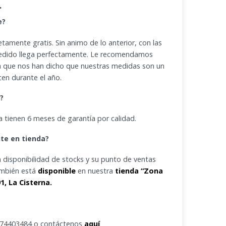
.
e?
amente gratis. Sin animo de lo anterior, con las
pedido llega perfectamente. Le recomendamos
ya que nos han dicho que nuestras medidas son un
cen durante el año.
a?
 tienen 6 meses de garantía por calidad.
te en tienda?
la disponibilidad de stocks y su punto de ventas
ambién está
disponible
en nuestra
tienda
“Zona
, La Cisterna.
9 74403484 o contáctenos
aquí