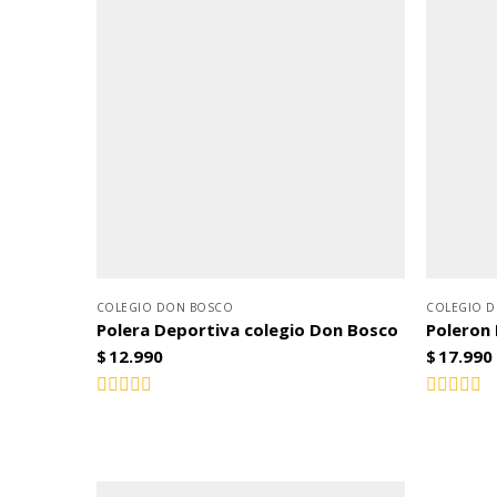
COLEGIO DON BOSCO
COLEGIO 
Polera Deportiva colegio Don Bosco
Poleron
$
12.990
$
17.990
Valorado
Valorado
con
con
0
0
de
de
5
5