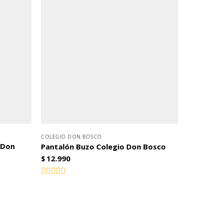
COLEGIO DON BOSCO
 Don
Pantalón Buzo Colegio Don Bosco
$
12.990
Valorado
con
0
de
5