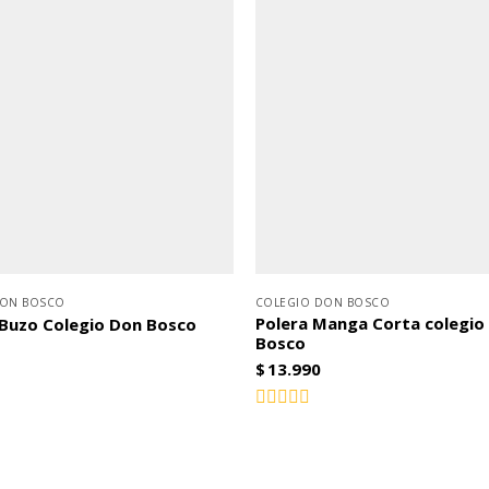
DON BOSCO
COLEGIO DON BOSCO
Polera Manga Corta colegio
 Buzo Colegio Don Bosco
Bosco
$
13.990
Valorado
con
0
de