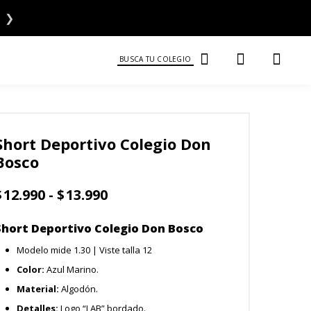
❯
BUSCA TU COLEGIO
Short Deportivo Colegio Don
Bosco
Rango
$
12.990
-
$
13.990
de
precios:
Short Deportivo Colegio Don Bosco
desde
$12.990
Modelo mide 1.30 | Viste talla 12
hasta
Color:
Azul Marino.
$13.990
Material:
Algodón.
Detalles:
Logo “LAB” bordado.