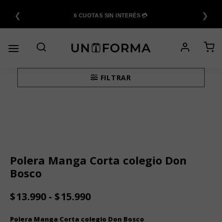
Saltar
❮
❯
al
6 CUOTAS SIN INTERÉS 💳
contenido
FILTRAR
Polera Manga Corta colegio Don
Bosco
Rango
$
13.990
-
$
15.990
de
precios:
Polera Manga Corta colegio Don Bosco