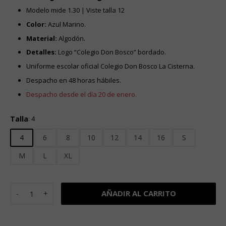
desde
Modelo mide 1.30 | Viste talla 12
$13.990
hasta
Color:
Azul Marino.
$15.990
Material:
Algodón.
Detalles:
Logo “Colegio Don Bosco” bordado.
Uniforme escolar oficial Colegio Don Bosco La Cisterna.
Despacho en 48 horas hábiles.
Despacho desde el día 20 de enero.
Talla
:
4
4
6
8
10
12
14
16
S
M
L
XL
Polera Manga Corta colegio Don Bosco cantidad
AÑADIR AL CARRITO