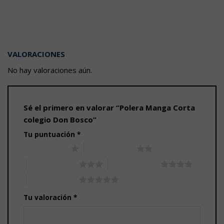
con
0
de
5
VALORACIONES
No hay valoraciones aún.
Sé el primero en valorar “Polera Manga Corta
colegio Don Bosco”
Tu puntuación
*
1 de 5 estrellas
2 de 5 estrellas
3 de 5 estrellas
4 de 5 estrellas
5 de 5 estrellas
Tu valoración
*