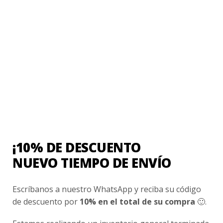
COLEGIO DON BOSCO
Short Deportivo Colegio Don Bosco
$
12.990
Valorado
con
0
de
5
COLEGIO DON BOSCO
Poleron Buzo Colegio Don Bosco
$
17.990
¡10% DE DESCUENTO
Valorado
NUEVO TIEMPO DE ENVÍO
con
0
de
5
Escríbanos a nuestro WhatsApp y reciba su código
de descuento por
10% en el total de su compra
🙂.
COLEGIO DON BOSCO
Polera Manga Larga Colegio Don Bosco