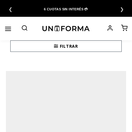
Saltar
❮
❯
al
6 CUOTAS SIN INTERÉS 💳
contenido
FILTRAR