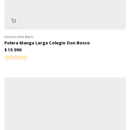
COLEGIO DON BOSCO
Polera Manga Larga Colegio Don Bosco
$
15.990
Valorado
con
0
de
5