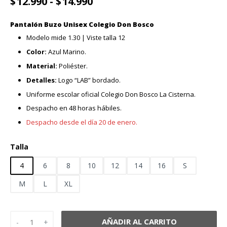
Rango
$
12.990
-
$
14.990
de
precios:
Pantalón Buzo Unisex Colegio Don Bosco
desde
Modelo mide 1.30 | Viste talla 12
$12.990
hasta
Color:
Azul Marino.
$14.990
Material:
Poliéster.
Detalles:
Logo “LAB” bordado.
Uniforme escolar oficial Colegio Don Bosco La Cisterna.
Despacho en 48 horas hábiles.
Despacho desde el día 20 de enero.
Talla
4
6
8
10
12
14
16
S
M
L
XL
Pantalón Buzo Colegio Don Bosco cantidad
AÑADIR AL CARRITO