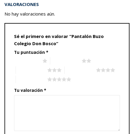
VALORACIONES
No hay valoraciones aún.
Sé el primero en valorar “Pantalón Buzo
Colegio Don Bosco”
Tu puntuación
*
1 de 5 estrellas
2 de 5 estrellas
3 de 5 estrellas
4 de 5 estrellas
5 de 5 estrellas
Tu valoración
*