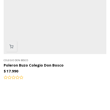
COLEGIO DON BOSCO
Poleron Buzo Colegio Don Bosco
$
17.990
Valorado
con
0
de
5