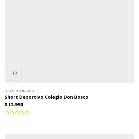
COLEGIO DON BOSCO
Short Deportivo Colegio Don Bosco
$
12.990
Valorado
con
0
de