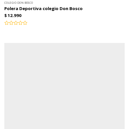
COLEGIO DON BOSCO
Polera Deportiva colegio Don Bosco
$
12.990
Valorado
con
0
de
5