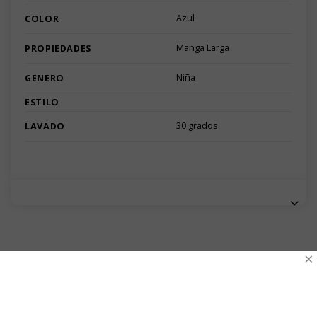
Azul
COLOR
Manga Larga
PROPIEDADES
Niña
GENERO
ESTILO
30 grados
LAVADO
×
VALORACIONES
No hay valoraciones aún.