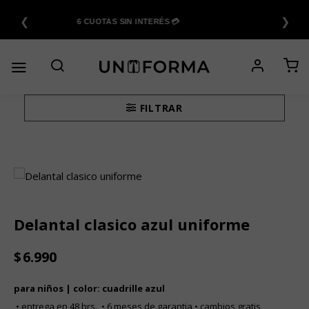
Saltar
❮
❯
al
6 CUOTAS SIN INTERÉS 💳
contenido
FILTRAR
Delantal clasico azul uniforme
$
6.990
para ni
ños | color: cuadrille azul
• entrega en 48 hrs. • 6 meses de garantia • cambios gratis