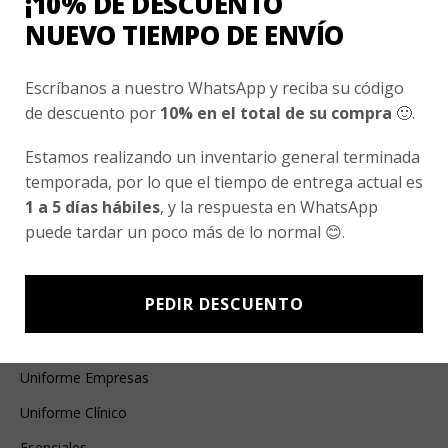
¡10% DE DESCUENTO
NUEVO TIEMPO DE ENVÍO
Guarda mi nombre, correo electrónico y web
en este navegador para la próxima vez que
Escríbanos a nuestro WhatsApp y reciba su código
comente.
de descuento por
10% en el total de su compra
🙂.
Estamos realizando un inventario general terminada
temporada, por lo que el tiempo de entrega actual es
1 a 5 días hábiles
, y la respuesta en WhatsApp
puede tardar un poco más de lo normal 😊.
Ventas Por Mayor
PEDIR DESCUENTO
Uniforme Escolar Genéricos
Uniforme Escolar Colegios
Uniforme Empresas
Uniforme Clínico
Esenciales