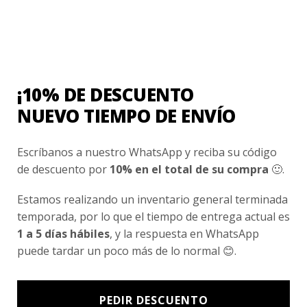
5
LINCOLN COLLEGE
Polera Deportiva Niña Lincoln College Huechuraba
$
12.990
¡10% DE DESCUENTO
Valorado
con
NUEVO TIEMPO DE ENVÍO
0
de
5
Escríbanos a nuestro WhatsApp y reciba su código
COLEGIO PARROQUIAL SAN MIGUEL
de descuento por
10% en el total de su compra
🙂.
Pantalón Buzo Colegio Parroquial
$
12.990
Estamos realizando un inventario general terminada
temporada, por lo que el tiempo de entrega actual es
Valorado
1 a 5 días hábiles
, y la respuesta en WhatsApp
con
0
puede tardar un poco más de lo normal 😊.
de
5
COLEGIO PARROQUIAL SAN MIGUEL
PEDIR DESCUENTO
Polera deporte manga corta Colegio Parroquial