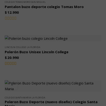
COLEGIO TOMAS MORO SAN MIGUEL
Pantalon buzo deporte colegio Tomas Moro
$
12.990
Valorado
con
0
de
5
LINCOLN COLLEGE LA FLORIDA
Polerón Buzo Unisex Lincoln College
$
20.990
Valorado
5.00
con
de
5
COLEGIO SANTA MARIA LA FLORIDA
Poleron Buzo Deporte (nuevo diseño) Colegio Santa