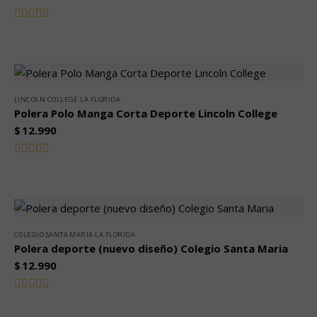
Valorado
con
0
de
5
LINCOLN COLLEGE LA FLORIDA
Polera Polo Manga Corta Deporte Lincoln College
$
12.990
Valorado
con
0
de
5
COLEGIO SANTA MARIA LA FLORIDA
Polera deporte (nuevo diseño) Colegio Santa Maria
$
12.990
Valorado
con