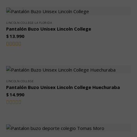
0
de
5
LINCOLN COLLEGE LA FLORIDA
Pantalón Buzo Unisex Lincoln College
$
13.990
Valorado
4.00
con
de 5
LINCOLN COLLEGE
Pantalón Buzo Unisex Lincoln College Huechuraba
$
14.990
Valorado
con
0
de
5