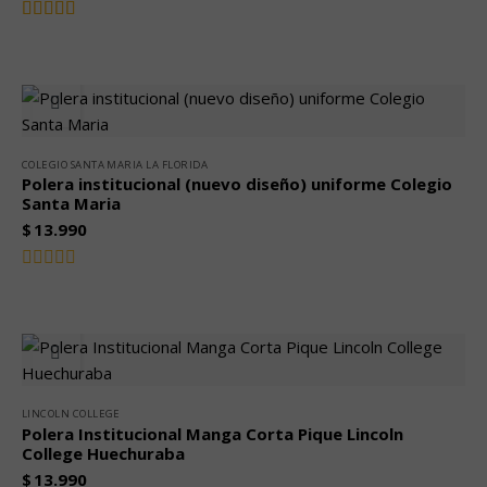
Valorado
4.00
con
de 5
COLEGIO SANTA MARIA LA FLORIDA
Polera institucional (nuevo diseño) uniforme Colegio
Santa Maria
$
13.990
Valorado
con
0
de
5
LINCOLN COLLEGE
Polera Institucional Manga Corta Pique Lincoln
College Huechuraba
$
13.990