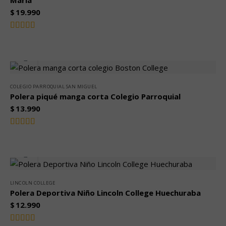
Maria
$
19.990
Valorado
4.00
con
de 5
COLEGIO PARROQUIAL SAN MIGUEL
Polera piqué manga corta Colegio Parroquial
$
13.990
Valorado
5.00
con
de
5
LINCOLN COLLEGE
Polera Deportiva Niño Lincoln College Huechuraba
$
12.990