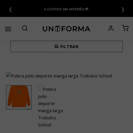
Saltar
❮
❯
al
6 CUOTAS SIN INTERÉS 💳
contenido
FILTRAR