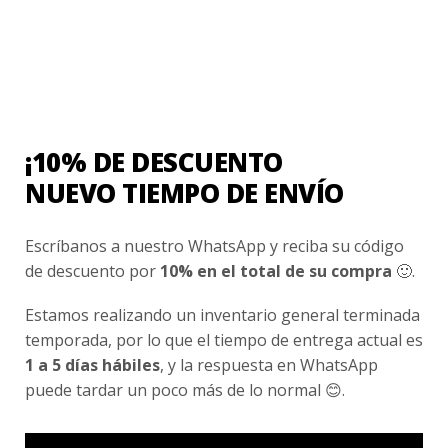
Tu valoración
*
¡10% DE DESCUENTO
NUEVO TIEMPO DE ENVÍO
Nombre
*
Escríbanos a nuestro WhatsApp y reciba su código
de descuento por
10% en el total de su compra
🙂.
Correo electrónico
*
Estamos realizando un inventario general terminada
temporada, por lo que el tiempo de entrega actual es
1 a 5 días hábiles
, y la respuesta en WhatsApp
Guarda mi nombre, correo electrónico y web
puede tardar un poco más de lo normal 😊.
en este navegador para la próxima vez que
comente.