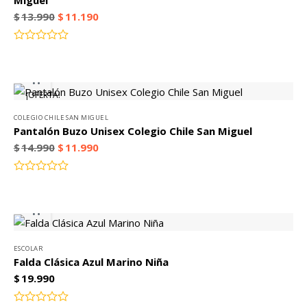
Miguel
$
13.990
$
11.190
Valorado
con
0
de
¡OFERTA!
5
COLEGIO CHILE SAN MIGUEL
Pantalón Buzo Unisex Colegio Chile San Miguel
$
14.990
$
11.990
Valorado
con
0
de
5
ESCOLAR
Falda Clásica Azul Marino Niña
$
19.990