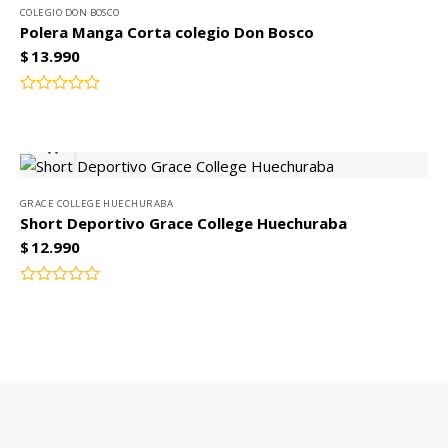
COLEGIO DON BOSCO
Polera Manga Corta colegio Don Bosco
$
13.990
Valorado
con
0
de
5
GRACE COLLEGE HUECHURABA
Short Deportivo Grace College Huechuraba
$
12.990
Valorado
con
0
de
5