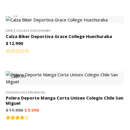
Valorado
con
0
de
5
GRACE COLLEGE HUECHURABA
Calza Biker Deportiva Grace College Huechuraba
$
12.990
Valorado
con
0
de
¡OFERTA!
5
COLEGIO CHILE SAN MIGUEL
Polera Deporte Manga Corta Unisex Colegio Chile San
Miguel
$
11.990
$
9.990
Valorado
4.00
con