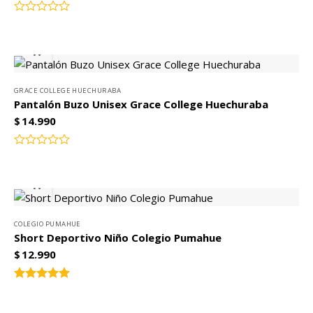
Valorado
con
0
de
5
GRACE COLLEGE HUECHURABA
Pantalón Buzo Unisex Grace College Huechuraba
$
14.990
Valorado
con
0
de
5
COLEGIO PUMAHUE
Short Deportivo Niño Colegio Pumahue
$
12.990
Valorado
5.00
con
de 5