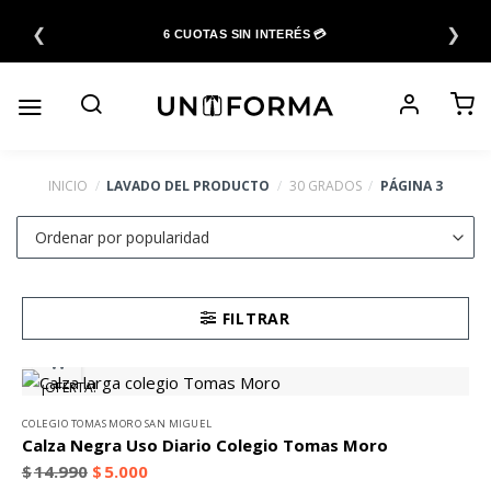
Saltar
❮
❯
al
6 CUOTAS SIN INTERÉS 💳
contenido
INICIO
/
LAVADO DEL PRODUCTO
/
30 GRADOS
/
PÁGINA 3
FILTRAR
¡OFERTA!
COLEGIO TOMAS MORO SAN MIGUEL
Calza Negra Uso Diario Colegio Tomas Moro
$
14.990
$
5.000