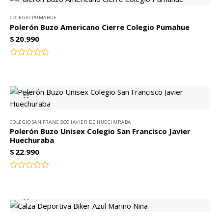
5
COLEGIO PUMAHUE
Polerón Buzo Americano Cierre Colegio Pumahue
$
20.990
Valorado
con
0
de
5
COLEGIO SAN FRANCISCO JAVIER DE HUECHURABA
Polerón Buzo Unisex Colegio San Francisco Javier
Huechuraba
$
22.990
Valorado
con
0
de
5