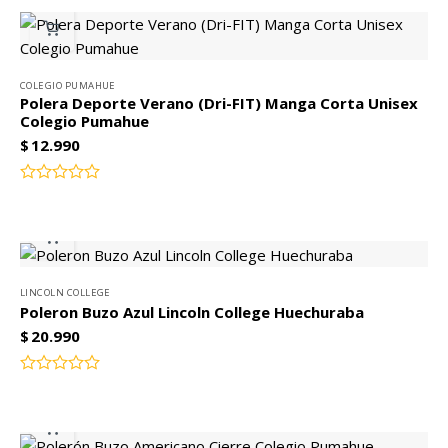
COLEGIO PUMAHUE
Polera Deporte Verano (Dri-FIT) Manga Corta Unisex
Colegio Pumahue
$
12.990
Valorado
con
0
de
5
LINCOLN COLLEGE
Poleron Buzo Azul Lincoln College Huechuraba
$
20.990
Valorado
con
0
de