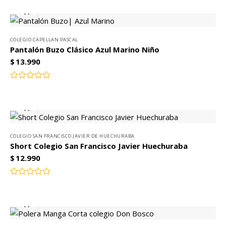
de 5
COLEGIO CAPELLAN PASCAL
Pantalón Buzo Clásico Azul Marino Niño
$
13.990
Valorado
con
0
de
5
COLEGIO SAN FRANCISCO JAVIER DE HUECHURABA
Short Colegio San Francisco Javier Huechuraba
$
12.990
Valorado
con
0
de
5