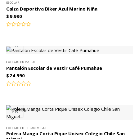
ESCOLAR
Calza Deportiva Biker Azul Marino Niña
$
9.990
Valorado
con
0
de
5
COLEGIO PUMAHUE
Pantalón Escolar de Vestir Café Pumahue
$
24.990
Valorado
con
0
de
¡OFERTA!
5
COLEGIO CHILE SAN MIGUEL
Polera Manga Corta Pique Unisex Colegio Chile San