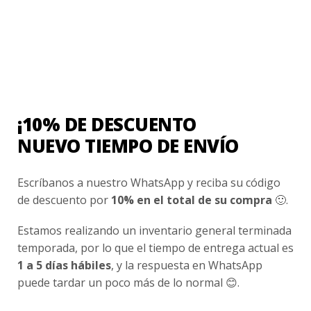
Valorado
4.00
con
de 5
COLEGIO PUMAHUE
Polerón Buzo Americano Cierre Colegio Pumahue
$
20.990
¡10% DE DESCUENTO
NUEVO TIEMPO DE ENVÍO
Valorado
con
0
Escríbanos a nuestro WhatsApp y reciba su código
de
5
de descuento por
10% en el total de su compra
🙂.
COLEGIO PUMAHUE
Estamos realizando un inventario general terminada
Polerón Buzo Unisex Colegio Pumahue
temporada, por lo que el tiempo de entrega actual es
$
23.990
1 a 5 días hábiles
, y la respuesta en WhatsApp
puede tardar un poco más de lo normal 😊.
Valorado
con
0