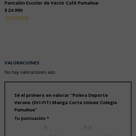
Pantalón Escolar de Vestir Café Pumahue
$
24.990
Valorado
con
0
de
5
VALORACIONES
No hay valoraciones aún.
Sé el primero en valorar “Polera Deporte
Verano (Dri-FIT) Manga Corta Unisex Colegio
Pumahue”
Tu puntuación
*
1 de 5 estrellas
2 de 5 estrellas