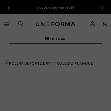
Saltar
❮
❯
al
6 CUOTAS SIN INTERÉS 💳
contenido
FILTRAR