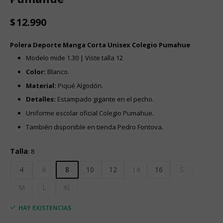
$
12.990
Polera Deporte Manga Corta Unisex Colegio Pumahue
Modelo mide 1.30 | Viste talla 12
Color:
Blanco.
Material:
Piqué Algodón.
Detalles:
Estampado gigante en el pecho.
Uniforme escolar oficial Colegio Pumahue.
También disponible en tienda Pedro Fontova.
Talla
:
8
4
6
8
10
12
14
16
S
M
L
XL
HAY EXISTENCIAS