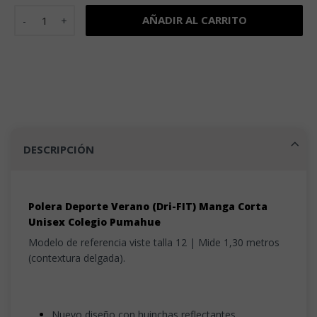
Polera Deporte Verano (Dri-FIT) Manga Corta Unisex Coleg
AÑADIR AL CARRITO
DESCRIPCIÓN
Polera Deporte Verano (Dri-FIT) Manga Corta
Unisex Colegio Pumahue
Modelo de referencia viste talla 12 | Mide 1,30 metros
(contextura delgada).
Nuevo diseño con huinchas reflectantes.