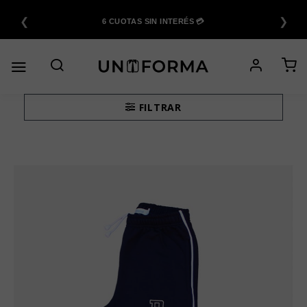
Saltar
❮
❯
al
6 CUOTAS SIN INTERÉS 💳
contenido
FILTRAR