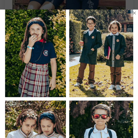
×
¿Tienes dudas con tu Pantalón Buzo Boston
College Alto Macul?
Escríbenos o llámanos al +569 74403484 o contáctanos
aquí
Tu hijo con lo mejor
Prefiere prendas hechas en Chile con Fair Trade.
Encuentra aquí más sobre el nuevo proyecto de
Uniforma
INFORMACIÓN ADICIONAL