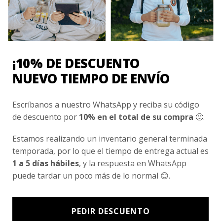
¡10% DE DESCUENTO
VALORACIONES
NUEVO TIEMPO DE ENVÍO
No hay valoraciones aún.
Escríbanos a nuestro WhatsApp y reciba su código
de descuento por
10% en el total de su compra
🙂.
Sé el primero en valorar “Pantalón Buzo
Boston College Alto Macul”
Estamos realizando un inventario general terminada
temporada, por lo que el tiempo de entrega actual es
Tu puntuación
*
1 a 5 días hábiles
, y la respuesta en WhatsApp
1 de 5 estrellas
2 de 5 estrellas
puede tardar un poco más de lo normal 😊.
3 de 5 estrellas
4 de 5 estrellas
5 de 5 estrellas
PEDIR DESCUENTO
Tu valoración
*