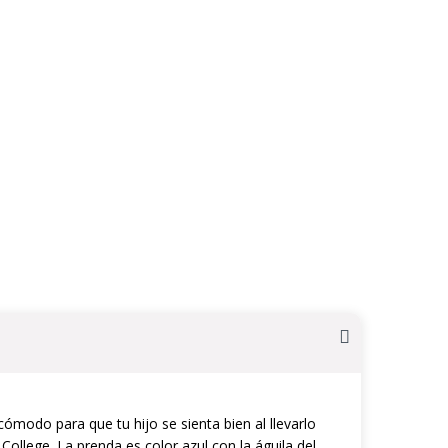
cómodo para que tu hijo se sienta bien al llevarlo
College. La prenda es color azul con la águila del