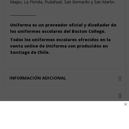
Maipu, La Florida, Pudahuel, San Bernardo y San Martin.
_______________
Uniforma es un proveedor oficial y diseñador de
los uniformes escolares del Boston College.
Todos los uniformes escolares ofrecidos en la
venta online de Uniforma son producidos en
Santiago de Chile.
INFORMACIÓN ADICIONAL
×
VALORACIONES