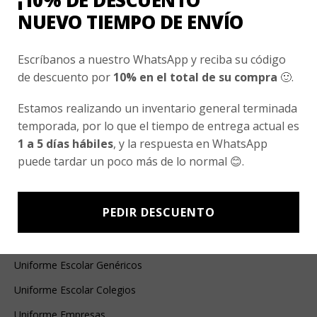
¡10% DE DESCUENTO
NUEVO TIEMPO DE ENVÍO
Correo electrónico
*
Escríbanos a nuestro WhatsApp y reciba su código
de descuento por
10% en el total de su compra
🙂.
Guarda mi nombre, correo electrónico y web
en este navegador para la próxima vez que
Estamos realizando un inventario general terminada
comente.
temporada, por lo que el tiempo de entrega actual es
1 a 5 días hábiles
, y la respuesta en WhatsApp
puede tardar un poco más de lo normal 😊.
PEDIR DESCUENTO
Ventas Por Mayor
Uniforme Escolar Genéricos
Uniforme Escolar Colegios
Uniforme Empresas