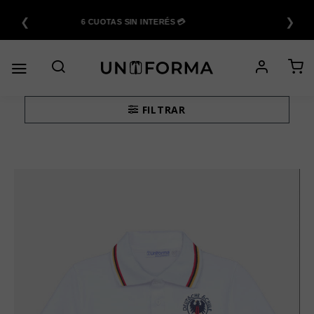
Saltar
❮
❯
al
6 CUOTAS SIN INTERÉS 💳
contenido
FILTRAR