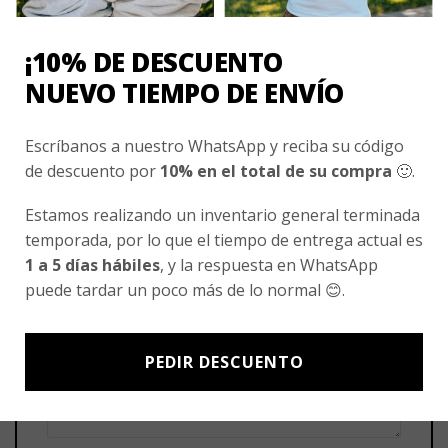
VALORACIONES
No hay valoraciones aún.
¡10% DE DESCUENTO
NUEVO TIEMPO DE ENVÍO
Sé el primero en valorar “Polera Manga Corta
Colegio Aleman Temuco”
Escríbanos a nuestro WhatsApp y reciba su código
de descuento por
10% en el total de su compra
🙂.
Tu puntuación
*
1 de 5 estrellas
2 de 5 estrellas
Estamos realizando un inventario general terminada
3 de 5 estrellas
4 de 5 estrellas
temporada, por lo que el tiempo de entrega actual es
1 a 5 días hábiles
, y la respuesta en WhatsApp
5 de 5 estrellas
puede tardar un poco más de lo normal 😊.
Tu valoración
*
PEDIR DESCUENTO