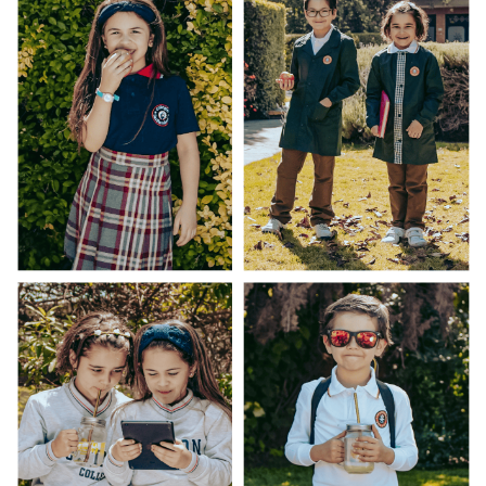
siempre puedes utilizar las tablas de medidas o
contactarnos. Además, ¡Todos los cambios son gratis!
_______________
Uniforma es un proveedor oficial de los
uniformes escolares del Colegio Aleman Temuco
Todos los uniformes escolares ofrecidos en la
venta online de Uniforma son producidos en
Santiago de Chile.
INFORMACIÓN ADICIONAL