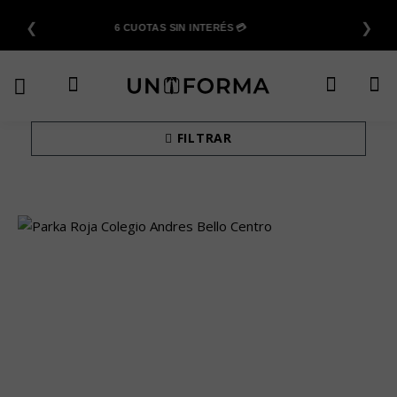
Saltar
❮
❯
al
6 CUOTAS SIN INTERÉS 💳
contenido
FILTRAR