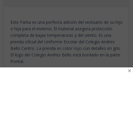
Este Parka es una perfecta adición del vestuario de su hijo
o hija para el invierno. El material asegura protección
completa de bajas temperaturas y del viento. Es una
prenda oficial del Uniforme Escolar del Colegio Andres
Bello Centro. La prenda es color rojo con detalles en gris.
El logo del Colegio Andres Bello está bordado en la parte
frontal.
×
____________
Uniforma es proveedor oficial del colegio Andres
Bello centro.
Todos los uniformes escolares ofrecidos en la
venta online de Uniforma son producidos en
Santiago de Chile.