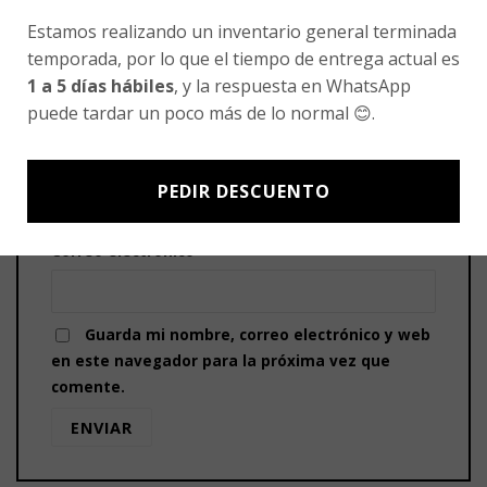
Tu valoración
*
Estamos realizando un inventario general terminada
temporada, por lo que el tiempo de entrega actual es
1 a 5 días hábiles
, y la respuesta en WhatsApp
puede tardar un poco más de lo normal 😊.
Nombre
*
PEDIR DESCUENTO
Correo electrónico
*
Guarda mi nombre, correo electrónico y web
en este navegador para la próxima vez que
comente.