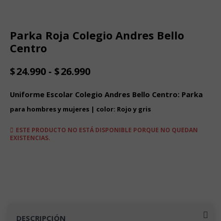
Parka Roja Colegio Andres Bello
Centro
Rango
$
24.990
-
$
26.990
de
precios:
Uniforme Escolar Colegio Andres Bello Centro: Parka
desde
$24.990
para hombres y mujeres | color: Rojo y gris
hasta
$26.990
ESTE PRODUCTO NO ESTÁ DISPONIBLE PORQUE NO QUEDAN
EXISTENCIAS.
DESCRIPCIÓN