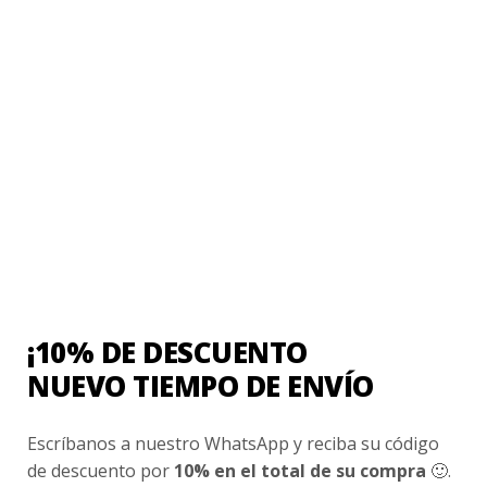
INFORMACIÓN ADICIONAL
VALORACIONES
No hay valoraciones aún.
Sé el primero en valorar “Parka Roja Colegio
¡10% DE DESCUENTO
Andres Bello Centro”
NUEVO TIEMPO DE ENVÍO
Tu puntuación
*
1 de 5 estrellas
2 de 5 estrellas
3 de 5 estrellas
Escríbanos a nuestro WhatsApp y reciba su código
4 de 5 estrellas
5 de 5 estrellas
de descuento por
10% en el total de su compra
🙂.