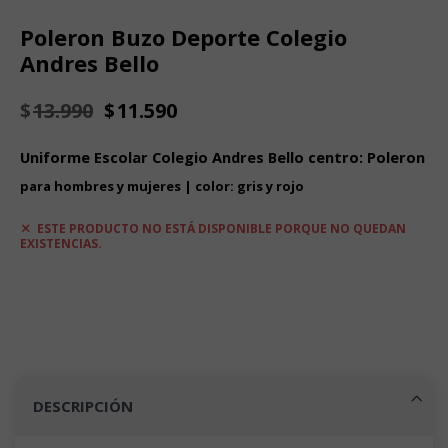
Poleron Buzo Deporte Colegio
Andres Bello
El
El
$
13.990
$
11.590
precio
precio
original
actual
Uniforme Escolar Colegio Andres Bello centro: Poleron
era:
es:
$13.990.
$11.590.
para hombres y mujeres | color: gris y rojo
ESTE PRODUCTO NO ESTÁ DISPONIBLE PORQUE NO QUEDAN
EXISTENCIAS.
DESCRIPCIÓN