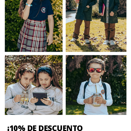
Todos los uniformes escolares ofrecidos en la
venta online de Uniforma son producidos en
Santiago de Chile.
INFORMACIÓN ADICIONAL
VALORACIONES
No hay valoraciones aún.
Sé el primero en valorar “Poleron Buzo
¡10% DE DESCUENTO
Deporte Colegio Andres Bello”