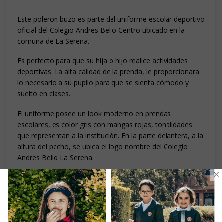
Este poleron buzo es parte del uniforme escolar deportivo
oficial del Colegio Andres Bello Centro ubicado en la
comuna de La Serena.
Es perfecto para que su hija o hijo realice actividades
deportivas. La alta calidad de la prenda, le proporcionara
lo necesario a su pupilo para que se sienta cómodo y
suelto en clases.
El uniforme posee un look moderno en prendas
escolares, es color gris con mangas rojas, tonalidades
que representan a la institución. En la parte delantera, a la
altura del pecho, se ubica el logo nombre del Colegio
Andres Bello La Serena.
×
_______________
Uniforma es un proveedor oficial de los
uniformes escolares del Colegio Andres Bello La
Serena.