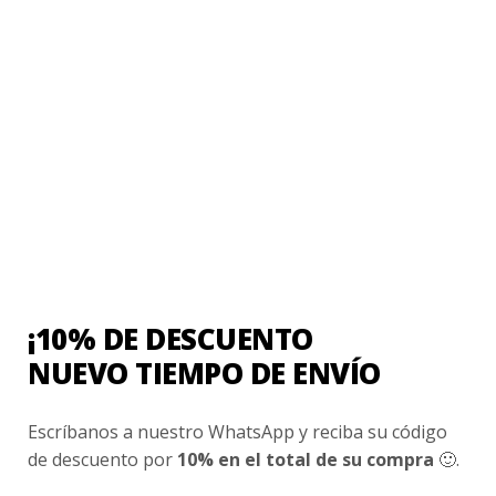
VALORACIONES
No hay valoraciones aún.
Sé el primero en valorar “Chaleco Colegio
Buin”
Tu puntuación
*
¡10% DE DESCUENTO
1 de 5 estrellas
2 de 5 estrellas
NUEVO TIEMPO DE ENVÍO
3 de 5 estrellas
4 de 5 estrellas
5 de 5 estrellas
Escríbanos a nuestro WhatsApp y reciba su código
de descuento por
10% en el total de su compra
🙂.
Tu valoración
*