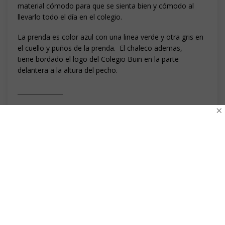
material cómodo para que se sienta bien y cómodo al
llevarlo todo el día en el colegio.
La prenda es color azul con una linea verde y otra gris en
el cuello y puños de la prenda. El chaleco ademas,
tiene bordado el logo del Colegio Buin en la parte
delantera a la altura del pecho.
_______________
×
Uniforma es un proveedor oficial del Uniforme
Escolar del Colegio Buin.
Todos los uniformes escolares ofrecidos en la
venta online de Uniforma son producidos en
Santiago de Chile.
INFORMACIÓN ADICIONAL