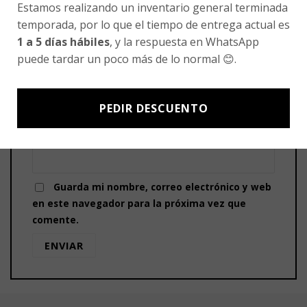
Estamos realizando un inventario general terminada
temporada, por lo que el tiempo de entrega actual es
1 a 5 días hábiles
, y la respuesta en WhatsApp
puede tardar un poco más de lo normal 😊.
Nombre
*
PEDIR DESCUENTO
Correo electrónico
*
Guarda mi nombre, correo electrónico y web
en este navegador para la próxima vez que
comente.