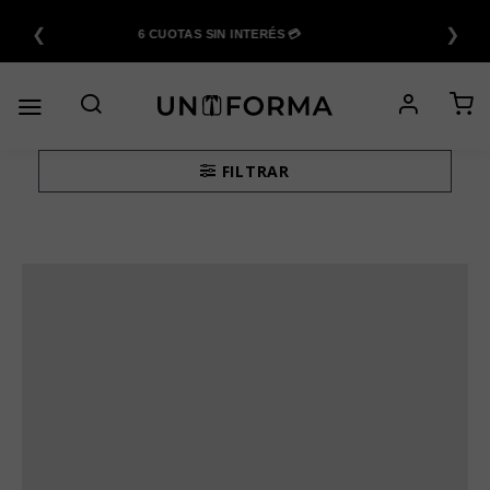
Saltar
❮
❯
al
6 CUOTAS SIN INTERÉS 💳
contenido
FILTRAR