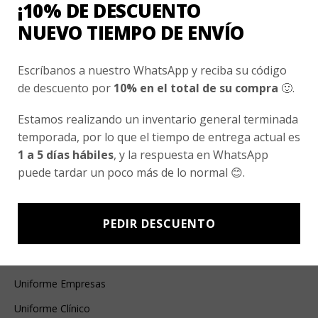
¡10% DE DESCUENTO
NUEVO TIEMPO DE ENVÍO
Guarda mi nombre, correo electrónico y web
en este navegador para la próxima vez que
Escríbanos a nuestro WhatsApp y reciba su código
comente.
de descuento por
10% en el total de su compra
🙂.
Estamos realizando un inventario general terminada
temporada, por lo que el tiempo de entrega actual es
1 a 5 días hábiles
, y la respuesta en WhatsApp
puede tardar un poco más de lo normal 😊.
Ventas Por Mayor
PEDIR DESCUENTO
Uniforme Escolar Genéricos
Uniforme Escolar Colegios
Uniforme Empresas
Uniforme Clínico