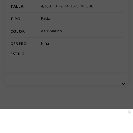
4
,
6
,
8
,
10
,
12
,
14
,
16
,
S
,
M
,
L
,
XL
TALLA
Falda
TIPO
Azul Marino
COLOR
Niña
GENERO
ESTILO
×
VALORACIONES
No hay valoraciones aún.