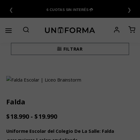
Saltar
❮
❯
al
6 CUOTAS SIN INTERÉS 💳
contenido
FILTRAR
Falda
Rango
$
18.990
-
$
19.990
de
precios:
Uniforme Escolar del Colegio De La Salle: Falda
desde
para mujeres | color: azul plisada