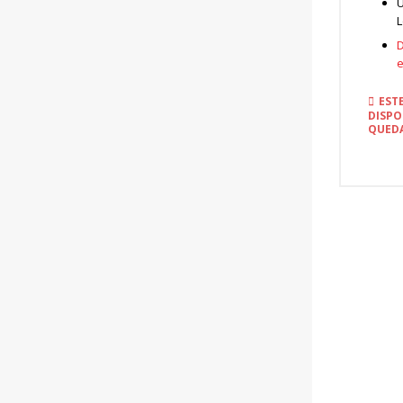
U
L
D
EST
DISPO
QUEDA