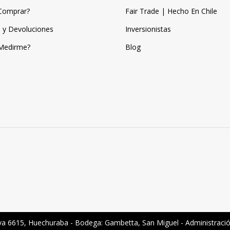
Comprar?
Fair Trade | Hecho En Chile
 y Devoluciones
Inversionistas
Medirme?
Blog
a 6615, Huechuraba - Bodega: Gambetta, San Miguel - Administraci