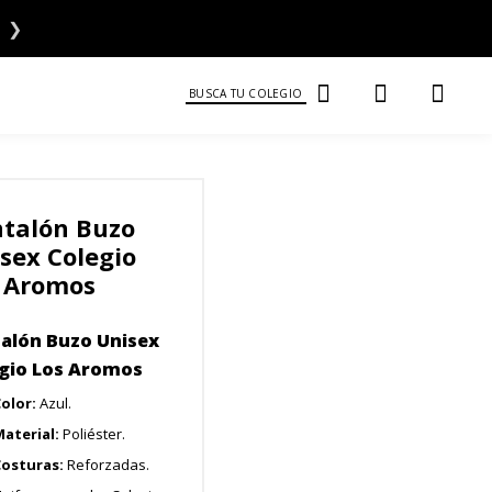
❯
BUSCA TU COLEGIO
talón Buzo
sex Colegio
 Aromos
alón Buzo Unisex
gio Los Aromos
olor:
Azul.
aterial:
Poliéster.
Costuras:
Reforzadas.